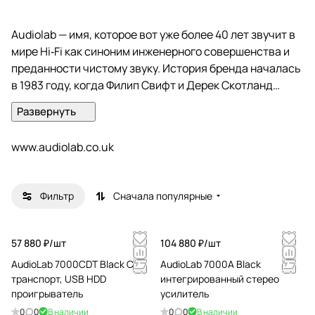
Audiolab — имя, которое вот уже более 40 лет звучит в
мире Hi‑Fi как синоним инженерного совершенства и
преданности чистому звуку. История бренда началась
в 1983 году, когда Филип Свифт и Дерек Скотланд
смело ворвались на британскую Hi‑Fi‑сцену,
предложив слушателям электронику, в которой
передовые технологии шли рука об руку с безупречной
www.audiolab.co.uk
точностью воспроизведения.
Богатое наследие Audiolab и талант команды не
Фильтр
Сначала популярные
остались незамеченными: потенциал бренда оценила
IAG Group — владелец легендарных британских марок
Wharfedale, QUAD, Mission, Leak и Castle. Сохранив дух
57 880 ₽/
шт
104 880 ₽/
шт
и производственные традиции Audiolab, IAG в 2005
AudioLab 7000CDT Black CD-
AudioLab 7000A Black
году дала бренду новую жизнь — и свет увидели новые
транспорт, USB HDD
интегрированный стерео
знаковые модели, продолжившие славную историю
проигрыватель
усилитель
марки.
0
0
В наличии
0
0
В наличии