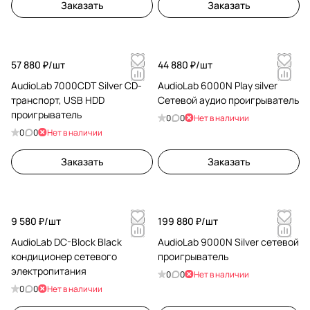
Заказать
Заказать
57 880 ₽/
шт
44 880 ₽/
шт
AudioLab 7000CDT Silver CD-
AudioLab 6000N Play silver
транспорт, USB HDD
Сетевой аудио проигрыватель
проигрыватель
0
0
Нет в наличии
0
0
Нет в наличии
Заказать
Заказать
9 580 ₽/
шт
199 880 ₽/
шт
AudioLab DC-Block Black
AudioLab 9000N Silver сетевой
кондиционер сетевого
проигрыватель
электропитания
0
0
Нет в наличии
0
0
Нет в наличии