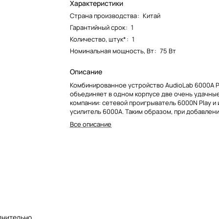
Характеристики
Страна производства
:
Китай
Гарантийный срок
:
1
Количество, штук*
:
1
Номинальная мощность, Вт
:
75 Вт
Описание
Комбинированное устройство AudioLab 6000A P
объединяет в одном корпусе две очень удачны
компании: сетевой проигрыватель 6000N Play и
усилитель 6000A. Таким образом, при добавлен
колонок AudioLab 6000A Play представляет соб
Все описание
законченное решение для создания современн
стереосистемы.
лнительно