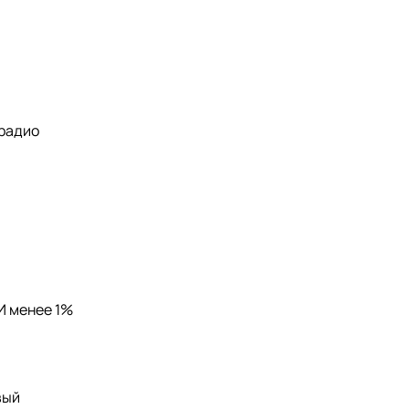
-радио
ГИ менее 1%
вый