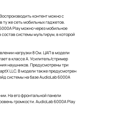
. Воспроизводить контент можно с
 в ту же сеть мобильных гаджетов.
 6000A Play можно через мобильное
 состав системы мультирум, в которой
влении нагрузки 8 Ом. ЦАП в модели
ает в классе A. Усилитель/стример
ения наушников. Предусмотрены три
/aptX LLC. В модели также предусмотрен
ейд системы на базе AudioLab 6000A
нии. На его фронтальной панели
ровень громкости. AudioLab 6000A Play