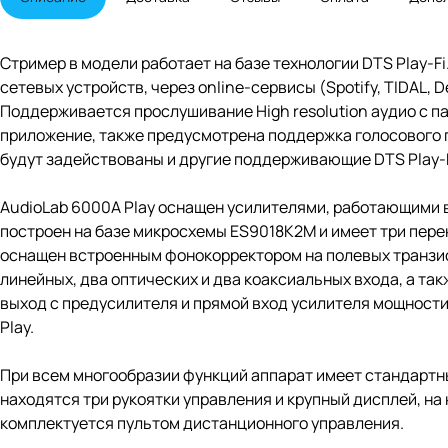
Стример в модели работает на базе технологии DTS Play-Fi.
сетевых устройств, через online-сервисы (Spotify, TIDAL, 
Поддерживается прослушивание High resolution аудио с па
приложение, также предусмотрена поддержка голосового п
будут задействованы и другие поддерживающие DTS Play-F
AudioLab 6000A Play оснащен усилителями, работающими в 
построен на базе микросхемы ES9018K2M и имеет три пер
оснащен встроенным фонокорректором на полевых транзис
линейных, два оптических и два коаксиальных входа, а та
выход с предусилителя и прямой вход усилителя мощности
Play.
При всем многообразии функций аппарат имеет стандартны
находятся три рукоятки управления и крупный дисплей, н
комплектуется пультом дистанционного управления.