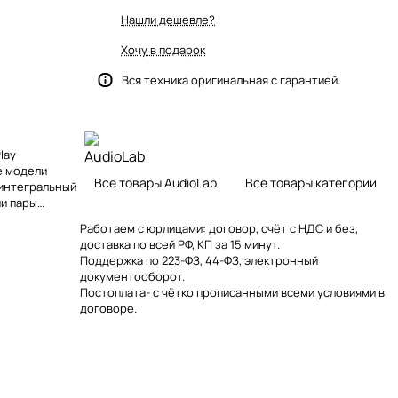
Нашли дешевле?
Хочу в подарок
Вся техника оригинальная с гарантией.
lay
е модели
Все товары AudioLab
Все товары категории
 интегральный
ии пары
ой
Работаем с юрлицами: договор, счёт с НДС и без,
ой
доставка по всей РФ, КП за 15 минут.
Поддержка по 223-ФЗ, 44-ФЗ, электронный
документооборот.
Постоплата- с чётко прописанными всеми условиями в
договоре.