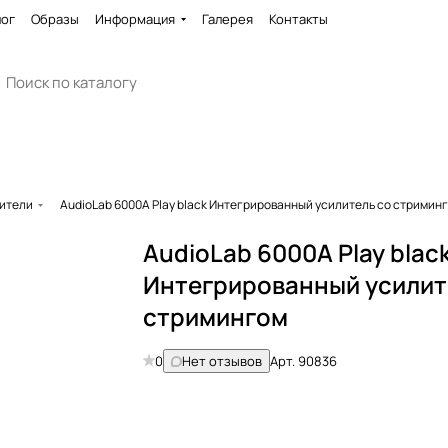
лог
Образы
Информация
Галерея
Контакты
ители
AudioLab 6000A Play black Интегрированный усилитель со стримин
AudioLab 6000A Play blac
Интегрированный усилит
стримингом
0
Нет отзывов
Арт.
90836