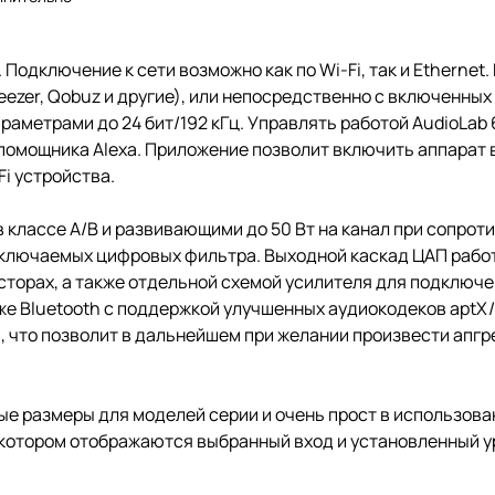
 Подключение к сети возможно как по Wi-Fi, так и Ethernet
Deezer, Qobuz и другие), или непосредственно с включенных
раметрами до 24 бит/192 кГц. Управлять работой AudioLab
омощника Alexa. Приложение позволит включить аппарат в
i устройства.
классе A/B и развивающими до 50 Вт на канал при сопроти
еключаемых цифровых фильтра. Выходной каскад ЦАП работ
торах, а также отдельной схемой усилителя для подключ
кже Bluetooth с поддержкой улучшенных аудиокодеков aptX
, что позволит в дальнейшем при желании произвести апгр
е размеры для моделей серии и очень прост в использова
а котором отображаются выбранный вход и установленный у