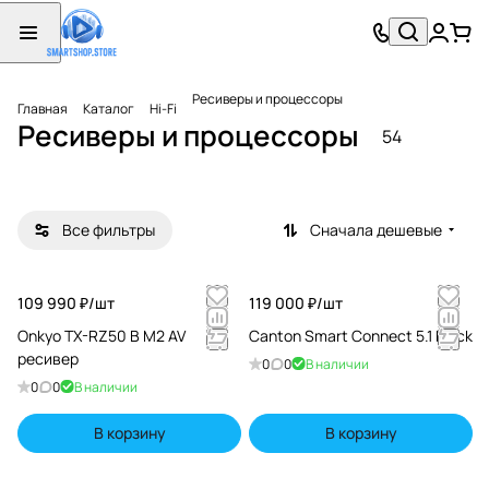
AV
AV
CD
проце
ресив
ресив
ссоры
еры
еры
Ресиверы и процессоры
Главная
Каталог
Hi-Fi
7
38
9
Ресиверы и процессоры
54
товаров
товаров
товаров
Все фильтры
Сначала дешевые
109 990 ₽/
шт
119 000 ₽/
шт
Onkyo TX-RZ50 B M2 AV
Canton Smart Connect 5.1 black
ресивер
0
0
В наличии
0
0
В наличии
В корзину
В корзину