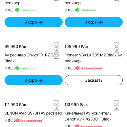
ресивер
ресивер
0
0
В наличии
0
0
В наличии
В корзину
В корзину
99 990 ₽/
шт
109 990 ₽/
шт
AV ресивер Onkyo TX-RZ 30
Pioneer VSX LX 305 M2 Black AV
Black
ресивер
0
0
В наличии
0
0
Нет в наличии
В корзину
Заказать
111 990 ₽/
шт
113 990 ₽/
шт
DENON AVR-S970H AV ресивер
Канальный AV-усилитель
Denon AVR-X2800H Black
0
0
Нет в наличии
0
0
Нет в наличии