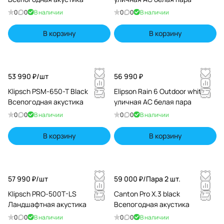
0
0
В наличии
0
0
В наличии
В корзину
В корзину
53 990 ₽/
шт
56 990 ₽
Klipsch PSM-650-T Black
Elipson Rain 6 Outdoor white
Всепогодная акустика
уличная АС белая пара
0
0
В наличии
0
0
В наличии
В корзину
В корзину
57 990 ₽/
шт
59 000 ₽/
Пара 2 шт.
Klipsch PRO-500T-LS
Canton Pro X.3 black
Ландшафтная акустика
Всепогодная акустика
0
0
В наличии
0
0
В наличии