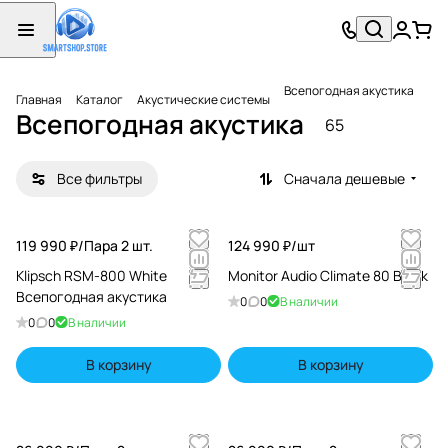
Всепогодная акустика
Главная
Каталог
Акустические системы
Всепогодная акустика
65
Все фильтры
Сначала дешевые
119 990 ₽/
Пара 2 шт.
124 990 ₽/
шт
Klipsch RSM-800 White
Monitor Audio Climate 80 Black
Всепогодная акустика
0
0
В наличии
0
0
В наличии
В корзину
В корзину