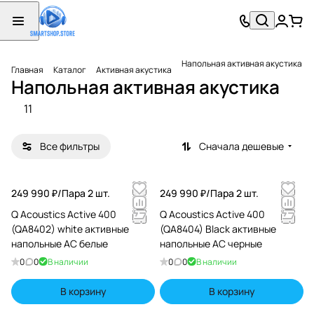
Напольная активная акустика
Главная
Каталог
Активная акустика
Напольная активная акустика
11
Все фильтры
Сначала дешевые
249 990 ₽/
Пара 2 шт.
249 990 ₽/
Пара 2 шт.
Q Acoustics Active 400
Q Acoustics Active 400
(QA8402) white активные
(QA8404) Black активные
напольные АС белые
напольные АС черные
0
0
В наличии
0
0
В наличии
В корзину
В корзину