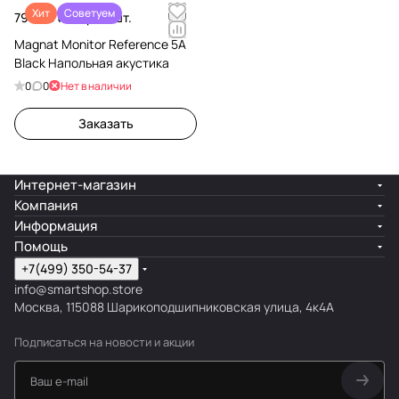
Хит
Советуем
79 990 ₽/
Пара 2 шт.
Magnat Monitor Reference 5A
Black Напольная акустика
0
0
Нет в наличии
Заказать
Интернет-магазин
Компания
Информация
Помощь
+7(499) 350-54-37
info@smartshop.store
Москва, 115088 Шарикоподшипниковская улица, 4к4А
Подписаться
на новости и акции