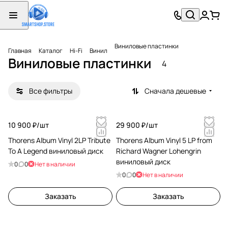
Виниловые пластинки
Главная
Каталог
Hi-Fi
Винил
Виниловые пластинки
4
Все фильтры
Сначала дешевые
10 900 ₽/
шт
29 900 ₽/
шт
Thorens Album Vinyl 2LP Tribute
Thorens Album Vinyl 5 LP from
To A Legend виниловый диск
Richard Wagner Lohengrin
виниловый диск
0
0
Нет в наличии
0
0
Нет в наличии
Заказать
Заказать