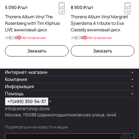
5 090 ₽/
шт
8 900 ₽/
шт
Thorens Album Vinyl The
Thorens Album Vinyl Margriet
Rosenberg with Tim Kliphuis
Sjoerdsma A tribute to Eva
LIVE виниловый диск
Cassidy виниловый диск
0
0
Нет в наличии
0
0
Нет в наличии
Заказать
Заказать
Интернет-магазин
Компания
Информация
Помощь
+7(499) 350-54-37
info@smartshop.store
Москва, 115088 Шарикоподшипниковская улица, 4к4А
Подписаться
на новости и акции