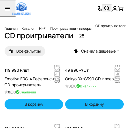
CD проигрыватели
Главная
Каталог
Hi-Fi
Проигрыватели и плееры
CD проигрыватели
28
Все фильтры
Сначала дешевые
119 990 ₽/
шт
49 990 ₽/
шт
Emotiva ERC-4 Референсный
Onkyo DX-C390 CD-плеер
CD-проигрыватель
0
0
В наличии
0
0
В наличии
В корзину
В корзину