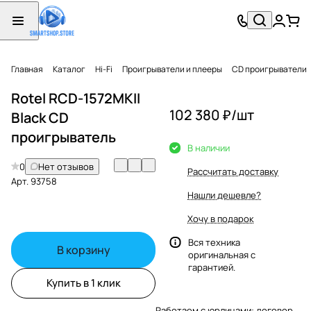
Главная
Каталог
Hi-Fi
Проигрыватели и плееры
CD проигрыватели
Rotel RCD-1572MKII
102 380 ₽/
шт
Black CD
проигрыватель
В наличии
0
Нет отзывов
Рассчитать доставку
Арт.
93758
Нашли дешевле?
Хочу в подарок
Вся техника
В корзину
оригинальная с
гарантией.
Купить в 1 клик
Работаем с юрлицами: договор,