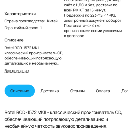
счёт с НДС и без, доставка по
всей РФ, КП за 15 минут.
Характеристики
Поддержка по 223-ФЗ, 44-ФЗ,
электронный документооборот.
Страна производства
:
Китай
Постоплата- с чётко
Гарантийный срок
:
1
прописанными всеми условиями
в договоре.
Описание
Rotel RCD-1572 MKII -
классический проигрыватель CD,
обеспечивающий потрясающую
детализацию и необычайную
четкость
Все описание
звуковоспроизведения.
Сердцем проигрывателя стал
ЦАП Texas Instruments,
поддерживающий 32 бит/384 кГц.
Описание
Доставка
Отзывы
Оплата
До
Rotel RCD-1572 MKII - классический проигрыватель CD,
обеспечивающий потрясающую детализацию и
необычайную четкость звуковоспроизведения.