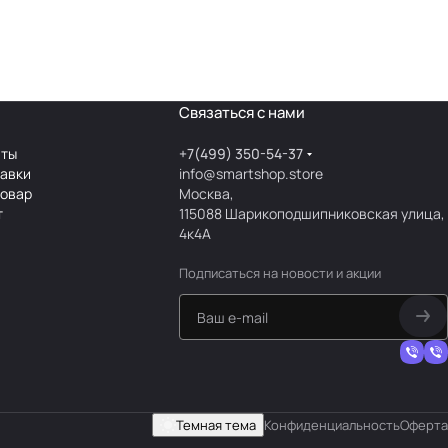
Связаться с нами
аты
+7(499) 350-54-37
тавки
info@smartshop.store
товар
Москва,
т
115088 Шарикоподшипниковская улица,
4к4А
Подписаться
на новости и акции
Темная тема
Конфиденциальность
Оферта