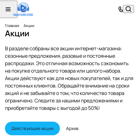
Главная
Акции
Акции
В разделе собраны все акции интернет-магазина:
сезонные предложения, разовые и постоянные
распродажи. Это отличная возможность сэкономить
на покупке отдельного товара или целого набора.
Акции действуют как для новых покупателей, так и для
постоянных клиентов. Обращайте внимание на сроки
акций и не забывайте о том, что количество товара
ограничено. Следите за нашими предложениями и
приобретайте товары с выгодой до 50%!
С 1 по 28 декабря
Бессрочная акция
Бессрочная акция
Действующие акции
Архив
Тепловой насос Brundfox в подарок при
Акция «2 по цене 1» за игры для консоли
-10% на первый заказ
заказе установки котла