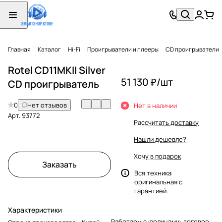
Главная
Каталог
Hi-Fi
Проигрыватели и плееры
CD проигрыватели
Rotel CD11MKII Silver
51 130 ₽/
шт
CD проигрыватель
0
Нет отзывов
Нет в наличии
Арт.
93772
Рассчитать доставку
Нашли дешевле?
Хочу в подарок
Заказать
Вся техника
оригинальная с
гарантией.
Характеристики
Работаем с юрлицами: договор,