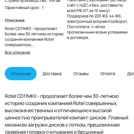
Страна производства
:
Китай
счёт с НДС и без, доставка по
Гарантийный срок
:
1
всей РФ, КП за 15 минут.
Поддержка по 223-ФЗ, 44-ФЗ,
Описание
электронный документооборот.
Постоплата- с чётко
Rotel CD11MKII - продолжает
прописанными всеми условиями
более чем 30-летнюю историю
в договоре.
создания компанией Rotel
совершенных,
высококачественных и
Все описание
отличающихся высокой
ценностью проигрывателей
компакт-дисков. Плавный
механизм загрузки дисков с
Описание
Доставка
Отзывы
Оплата
До
лотком, прецизионная лазерная
головка считывания и
бесшумный контроллер
двигателя гарантируют, что
Rotel CD11MKII - продолжает более чем 30-летнюю
CD11MKII быстро станет
историю создания компанией Rotel совершенных,
незаменимым компонентом
вашей музыкальной системы,
высококачественных и отличающихся высокой
поддерживающей как большие,
ценностью проигрывателей компакт-дисков. Плавный
так и малые коллекции дисков.
механизм загрузки дисков с лотком, прецизионная
лазерная головка считывания и бесшумный