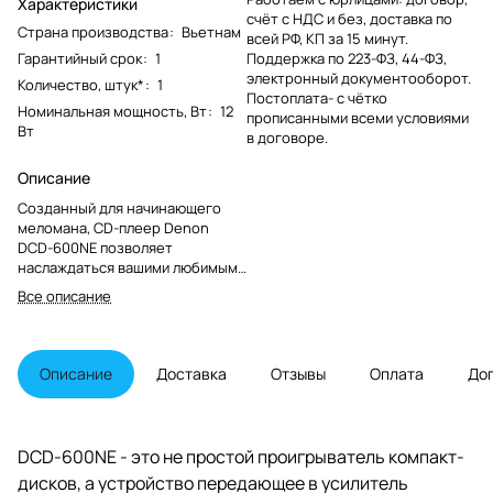
Характеристики
счёт с НДС и без, доставка по
Страна производства
:
Вьетнам
всей РФ, КП за 15 минут.
Гарантийный срок
:
1
Поддержка по 223-ФЗ, 44-ФЗ,
электронный документооборот.
Количество, штук*
:
1
Постоплата- с чётко
Номинальная мощность, Вт
:
12
прописанными всеми условиями
Вт
в договоре.
Описание
Созданный для начинающего
меломана, CD-плеер Denon
DCD-600NE позволяет
наслаждаться вашими любимыми
компакт-дисками. Собственная
Все описание
технология AL32 Processing,
разработанная компанией
Denon, в сочетании с
инновационной схемотехникой
Описание
Доставка
Отзывы
Оплата
До
гарантирует, что записи будут
воспроизводиться точно и
превосходно соответствовать
оригинальному звучанию.
DCD-600NE - это не простой проигрыватель компакт-
дисков, а устройство передающее в усилитель