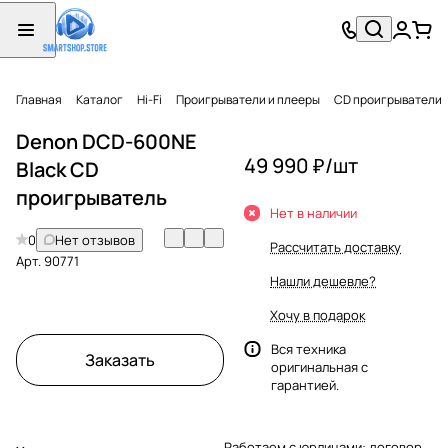
Главная
Каталог
Hi-Fi
Проигрыватели и плееры
CD проигрыватели
Denon DCD-600NE
49 990 ₽/
шт
Black CD
проигрыватель
Нет в наличии
0
Нет отзывов
Рассчитать доставку
Арт.
90771
Нашли дешевле?
Хочу в подарок
Вся техника
Заказать
оригинальная с
гарантией.
Работаем с юрлицами: договор,