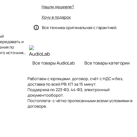
Нашли дешевле?
Хочу в подарок
Вся техника оригинальная с гарантией.
ый
передавать и
ения по
ого источника:
Все товары AudioLab
Все товары категории
Работаем с юрлицами: договор, счёт с НДС и без,
доставка по всей РФ, КП за 15 минут.
Поддержка по 223-ФЗ, 44-ФЗ, электронный
документооборот.
Постоплата- с чётко прописанными всеми условиями в
договоре.