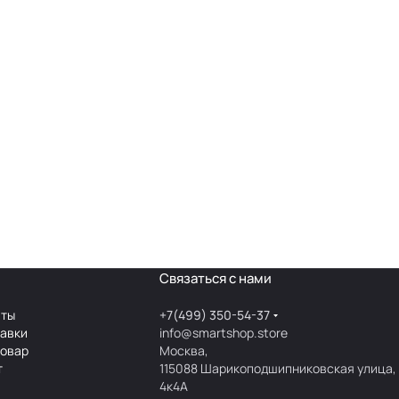
Связаться с нами
аты
+7(499) 350-54-37
тавки
info@smartshop.store
товар
Москва,
т
115088 Шарикоподшипниковская улица,
4к4А