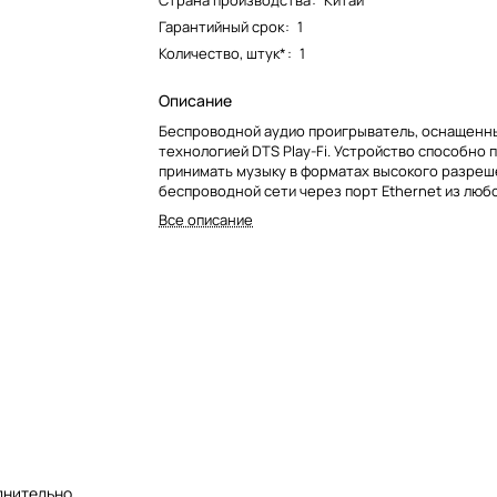
Страна производства
:
Китай
Гарантийный срок
:
1
Количество, штук*
:
1
Описание
Беспроводной аудио проигрыватель, оснащенн
технологией DTS Play-Fi. Устройство способно 
принимать музыку в форматах высокого разреш
беспроводной сети через порт Ethernet из люб
смартфона, ПК, планшета или диска NAS.
Все описание
лнительно