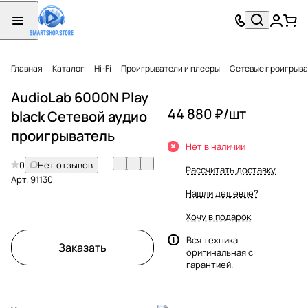
Главная
Каталог
Hi-Fi
Проигрыватели и плееры
Сетевые проигрыв
AudioLab 6000N Play
44 880 ₽/
шт
black Сетевой аудио
проигрыватель
Нет в наличии
0
Нет отзывов
Рассчитать доставку
Арт.
91130
Нашли дешевле?
Хочу в подарок
Вся техника
Заказать
оригинальная с
гарантией.