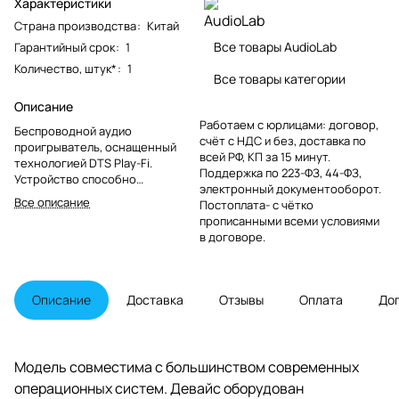
Характеристики
Страна производства
:
Китай
Все товары AudioLab
Гарантийный срок
:
1
Количество, штук*
:
1
Все товары категории
Описание
Работаем с юрлицами: договор,
Беспроводной аудио
счёт с НДС и без, доставка по
проигрыватель, оснащенный
всей РФ, КП за 15 минут.
технологией DTS Play-Fi.
Поддержка по 223-ФЗ, 44-ФЗ,
Устройство способно
электронный документооборот.
передавать и принимать музыку
Все описание
Постоплата- с чётко
в форматах высокого
прописанными всеми условиями
разрешения по беспроводной
в договоре.
сети через порт Ethernet из
любого источника: смартфона,
ПК, планшета или диска NAS.
Описание
Доставка
Отзывы
Оплата
До
Модель совместима с большинством современных
операционных систем. Девайс оборудован