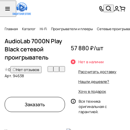
Главная
Каталог
Hi-Fi
Проигрыватели и плееры
Сетевые проигрыв
AudioLab 7000N Play
57 880 ₽/
шт
Black сетевой
проигрыватель
Нет в наличии
0
Нет отзывов
Рассчитать доставку
Арт.
94638
Нашли дешевле?
Хочу в подарок
Вся техника
Заказать
оригинальная с
гарантией.