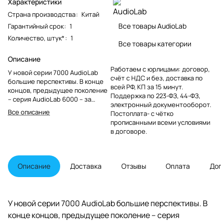
Характеристики
Страна производства
:
Китай
Все товары AudioLab
Гарантийный срок
:
1
Количество, штук*
:
1
Все товары категории
Описание
Работаем с юрлицами: договор,
У новой серии 7000 AudioLab
счёт с НДС и без, доставка по
большие перспективы. В конце
всей РФ, КП за 15 минут.
концов, предыдущее поколение
Поддержка по 223-ФЗ, 44-ФЗ,
– серия AudioLab 6000 – за
электронный документооборот.
последние пять лет завоевала,
Все описание
Постоплата- с чётко
возможно, больше наград в
прописанными всеми условиями
британской прессе, чем любая
в договоре.
другая линейка
высококачественной аудио
электроники!
Описание
Доставка
Отзывы
Оплата
До
У новой серии 7000 AudioLab большие перспективы. В
конце концов, предыдущее поколение – серия