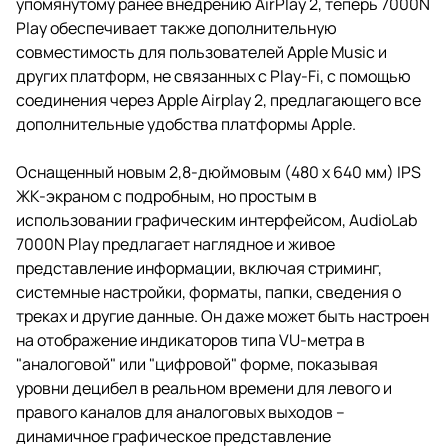
упомянутому ранее внедрению AirPlay 2, теперь 7000N
Play обеспечивает также дополнительную
совместимость для пользователей Apple Music и
других платформ, не связанных с Play-Fi, с помощью
соединения через Apple Airplay 2, предлагающего все
дополнительные удобства платформы Apple.
Оснащенный новым 2,8-дюймовым (480 x 640 мм) IPS
ЖК-экраном с подробным, но простым в
использовании графическим интерфейсом, AudioLab
7000N Play предлагает наглядное и живое
представление информации, включая стриминг,
системные настройки, форматы, папки, сведения о
треках и другие данные. Он даже может быть настроен
на отображение индикаторов типа VU-метра в
"аналоговой" или "цифровой" форме, показывая
уровни децибел в реальном времени для левого и
правого каналов для аналоговых выходов –
динамичное графическое представление