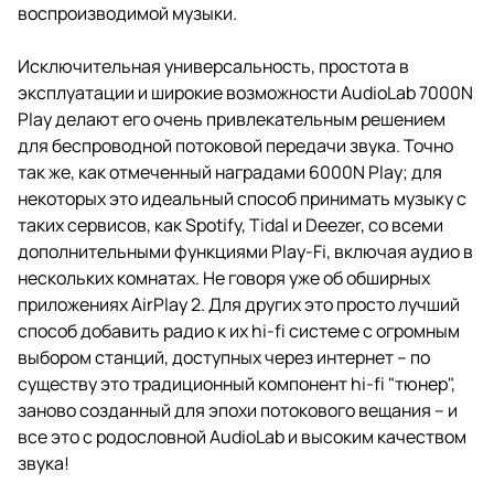
воспроизводимой музыки.
Исключительная универсальность, простота в
эксплуатации и широкие возможности AudioLab 7000N
Play делают его очень привлекательным решением
для беспроводной потоковой передачи звука. Точно
так же, как отмеченный наградами 6000N Play; для
некоторых это идеальный способ принимать музыку с
таких сервисов, как Spotify, Tidal и Deezer, со всеми
дополнительными функциями Play-Fi, включая аудио в
нескольких комнатах. Не говоря уже об обширных
приложениях AirPlay 2. Для других это просто лучший
способ добавить радио к их hi-fi системе с огромным
выбором станций, доступных через интернет – по
существу это традиционный компонент hi-fi "тюнер",
заново созданный для эпохи потокового вещания – и
все это с родословной AudioLab и высоким качеством
звука!