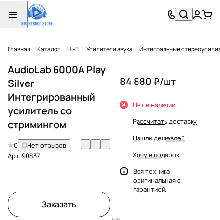
Главная
Каталог
Hi-Fi
Усилители звука
Интегральные стереоусили
AudioLab 6000A Play
84 880 ₽/
шт
Silver
Интегрированный
Нет в наличии
усилитель со
Рассчитать доставку
стримингом
Нашли дешевле?
0
Нет отзывов
Хочу в подарок
Арт.
90837
Вся техника
оригинальная с
гарантией.
Заказать