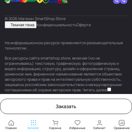
© 2026 Магазин SmartShop.Store
Темная тема
Конфиденциальность
Оферта
На информационном ресурсе применяются
рекомендательные
технологии
.
Все ресурсы сайта smartshop.store, включая (но не
ограничиваясь) текстовую, графическую, фотографическую и
видео информацию, структуру, дизайн и оформление страниц,
доменное имя, фирменное наименование являются объектами
авторского права и прав на интеллектуальную собственность,
защищены российским законодательством и международными
соглашениями об охране авторских прав.
Читать далее
Заказать
Главная
Каталог
Корзина
Избранные
Кабинет
Сравнение