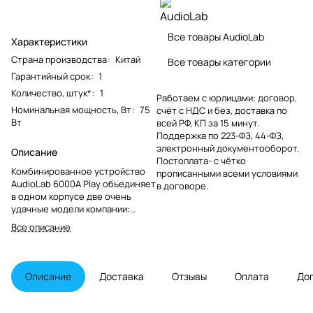
Все товары AudioLab
Характеристики
Страна производства
:
Китай
Все товары категории
Гарантийный срок
:
1
Количество, штук*
:
1
Работаем с юрлицами: договор,
Номинальная мощность, Вт
:
75
счёт с НДС и без, доставка по
Вт
всей РФ, КП за 15 минут.
Поддержка по 223-ФЗ, 44-ФЗ,
электронный документооборот.
Описание
Постоплата- с чётко
Комбинированное устройство
прописанными всеми условиями
AudioLab 6000A Play объединяет
в договоре.
в одном корпусе две очень
удачные модели компании:
сетевой проигрыватель 6000N
Все описание
Play и интегральный усилитель
6000A. Таким образом, при
добавлении пары колонок
AudioLab 6000A Play
Описание
Доставка
Отзывы
Оплата
До
представляет собой
законченное решение для
создания современной