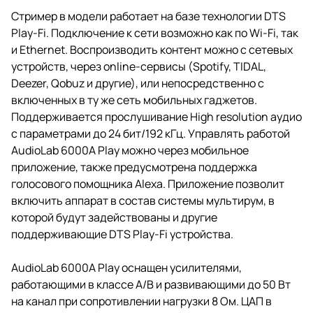
стереосистемы.
Стример в модели работает на базе технологии DTS
Play-Fi. Подключение к сети возможно как по Wi-Fi, так
и Ethernet. Воспроизводить контент можно с сетевых
устройств, через online-сервисы (Spotify, TIDAL,
Deezer, Qobuz и другие), или непосредственно с
включенных в ту же сеть мобильных гаджетов.
Поддерживается прослушивание High resolution аудио
с параметрами до 24 бит/192 кГц. Управлять работой
AudioLab 6000A Play можно через мобильное
приложение, также предусмотрена поддержка
голосового помощника Alexa. Приложение позволит
включить аппарат в состав системы мультирум, в
которой будут задействованы и другие
поддерживающие DTS Play-Fi устройства.
AudioLab 6000A Play оснащен усилителями,
работающими в классе A/B и развивающими до 50 Вт
на канал при сопротивлении нагрузки 8 Ом. ЦАП в