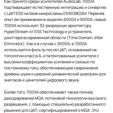
Как принято среди усилителей AudioLab, 7000A
подтверждает естественную интеграцию и синергию
с ЦАП ESS на базе микросхемы ES9038Q2M. Переняв
опыт ее применения в моделях 6000A и 9000A, новый
7000A использует 32-разрядную архитектуру
HyperStream от ESS Technology и устранитель
джиттера во временной области (Time Domain Jitter
Eliminator). Как и в случае с 9000A, в 7000A
используется фильтр после ЦАП, основанный на
топологии класса А, и патентованные усилители с
высоким коэффициентом усиления и связью по
постоянному току, обеспечивающие сверхнизкий
уровень шума и широкий динамический диапазон для
знатоков и ценителей цифрового звука.
Более того, 7000A обеспечивает также полное
декодирование MQA, потоковой технологии высокого
разрешения, с помощью специально разработанного
решения для ЦАП, сертифицированного MQA. Это