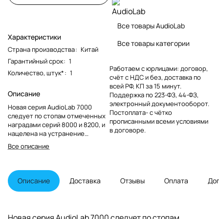
Все товары AudioLab
Характеристики
Все товары категории
Страна производства
:
Китай
Гарантийный срок
:
1
Работаем с юрлицами: договор,
Количество, штук*
:
1
счёт с НДС и без, доставка по
всей РФ, КП за 15 минут.
Описание
Поддержка по 223-ФЗ, 44-ФЗ,
электронный документооборот.
Новая серия AudioLab 7000
Постоплата- с чётко
следует по стопам отмеченных
прописанными всеми условиями
наградами серий 8000 и 8200, и
в договоре.
нацелена на устранение
разрыва между феноменально
Все описание
успешной серией 6000 и новой
высококачественной high-end
серией 9000.
Описание
Доставка
Отзывы
Оплата
До
Новая серия AudioLab 7000 следует по стопам