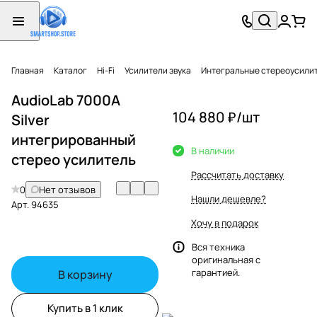
Главная
Каталог
Hi-Fi
Усилители звука
Интегральные стереоусили
AudioLab 7000A
104 880 ₽/
шт
Silver
интегрированный
В наличии
стерео усилитель
Рассчитать доставку
0
Нет отзывов
Нашли дешевле?
Арт.
94635
Хочу в подарок
Вся техника
оригинальная с
гарантией.
В корзину
Купить в 1 клик