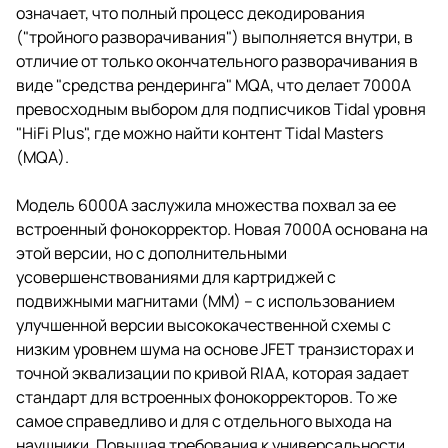
означает, что полный процесс декодирования
("тройного разворачивания") выполняется внутри, в
отличие от только окончательного разворачивания в
виде "средства рендеринга" MQA, что делает 7000A
превосходным выбором для подписчиков Tidal уровня
"HiFi Plus", где можно найти контент Tidal Masters
(MQA).
Модель 6000A заслужила множества похвал за ее
встроенный фонокорректор. Новая 7000A основана на
этой версии, но с дополнительными
усовершенствованиями для картриджей с
подвижными магнитами (ММ) – с использованием
улучшенной версии высококачественной схемы с
низким уровнем шума на основе JFET транзисторах и
точной эквализации по кривой RIAA, которая задает
стандарт для встроенных фонокорректоров. То же
самое справедливо и для с отдельного выхода на
наушники. Повышая требования к универсальности