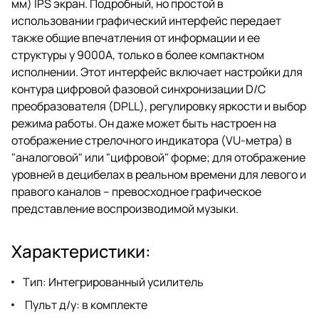
мм) IPS экран. Подробный, но простой в
использовании графический интерфейс передает
также общие впечатления от информации и ее
структуры у 9000A, только в более компактном
исполнении. Этот интерфейс включает настройки для
контура цифровой фазовой синхронизации D/C
преобразователя (DPLL), регулировку яркости и выбор
режима работы. Он даже может быть настроен на
отображение стрелочного индикатора (VU-метра) в
"аналоговой" или "цифровой" форме; для отображение
уровней в децибелах в реальном времени для левого и
правого каналов – превосходное графическое
представление воспроизводимой музыки.
Характеристики:
Тип: Интегрированный усилитель
Пульт д/у: в комплекте