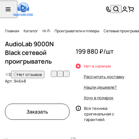
Главная
Каталог
Hi-Fi
Проигрыватели и плееры
Сетевые проигрыв
AudioLab 9000N
199 880 ₽/
шт
Black сетевой
проигрыватель
Нет в наличии
0
Нет отзывов
Рассчитать доставку
Арт.
94648
Нашли дешевле?
Хочу в подарок
Вся техника
Заказать
оригинальная с
гарантией.