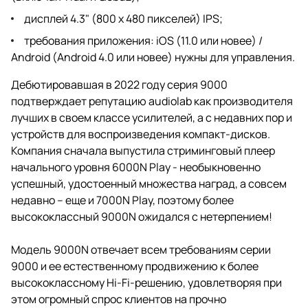
дисплей 4.3" (800 x 480 пикселей) IPS;
требования приложения: iOS (11.0 или новее) /
Android (Android 4.0 или новее) нужны для управления.
Дебютировавшая в 2022 году серия 9000
подтверждает репутацию audiolab как производителя
лучших в своем классе усилителей, а с недавних пор и
устройств для воспроизведения компакт-дисков.
Компания сначала выпустила стриминговый плеер
начального уровня 6000N Play - необыкновенно
успешный, удостоенный множества наград, а совсем
недавно – еще и 7000N Play, поэтому более
высококлассный 9000N ожидался с нетерпением!
Модель 9000N отвечает всем требованиям серии
9000 и ее естественному продвижению к более
высококлассному Hi-Fi-решению, удовлетворяя при
этом огромный спрос клиентов на прочно