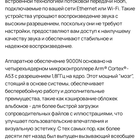
встроенной технологией потоковой передачи Roon,
подключаемые по вашей сети Ethernet или Wi-Fi. Такие
устройства упрощают воспроизведение звука с
высоким разрешением, поскольку они не требуют
настройки, предоставляют вам доступ к наилучшему
качеству звука и обеспечивают стабильное и
надежное воспроизведение.
Аппаратное обеспечение 9000N основано на
четырехъядерном микроконтроллере Arm® Cortex®-
A53 с разрешением 1,8ГГц на ядро. Этот мощный "мозг",
стоящий в основе системы, обеспечивает
бесперебойную работу и дополнительные
преимущества, такие как кэширование обложек
альбомов - для более быстрой загрузки
сопроводительных файлов с иллюстрациями, что
улучшает пользовательские впечатления и
визуальную эстетику. С тех самых пор, как более
десяти лет назад был выпущен вызывающий всеобщее