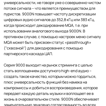
универсальности, не говоря уже о совершенно чистом
потоке сигнала – что является преимуществом для
пуристов. 9000N повышает частоту дискретизации
цифровых аудио сигналов до 352,8 кГц или 383 кГц,
когда происходит декодирование MQA, т.е. при
использовании аналогового выхода 9000N. В
противном случае, с помощью настроек меню сигналу
MQA может быть присвоен статус «passthrough»
("сквозной") для декодирования с помощью
партнерского каскада ЦАП.
Серия 9000 выходит на рынок стриминга с целью
стать воплощением доступного high-end аудио –
создать такое качество, которым можно гордиться,
плюс универсальность функций без намека на
компромиссы и добиться воспроизведения, которое
передает каждую деталь музыки и воплощает ее в
жизнь в очаровательном стиле. 9000N обеспечивает
замечательную звуковую согласованность во всех