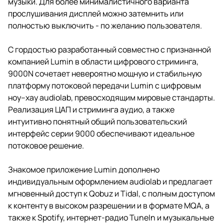
музыки. Для более минималистичного варианта
прослушивания дисплей можно затемнить или
полностью выключить - по желанию пользователя.
С гордостью разработанный совместно с признанной
компанией Lumin в области цифрового стриминга,
9000N сочетает невероятно мощную и стабильную
платформу потоковой передачи Lumin с цифровым
ноу–хау audiolab, превосходящим мировые стандарты.
Реализация ЦАП и стриминга аудио, а также
интуитивно понятный общий пользовательский
интерфейс серии 9000 обеспечивают идеальное
потоковое решение.
Знакомое приложение Lumin дополнено
индивидуальным оформлением audiolab и предлагает
мгновенный доступ к Qobuz и Tidal, с полным доступом
к контенту в высоком разрешении и в формате MQA, а
также к Spotify, интернет-радио TuneIn и музыкальные