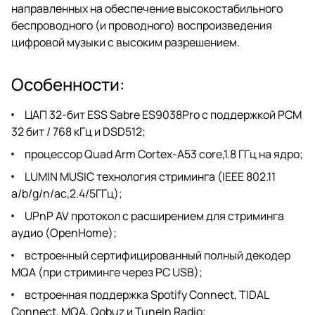
направленных на обеспечение высокостабильного
беспроводного (и проводного) воспроизведения
цифровой музыки с высоким разрешением.
Особенности:
ЦАП 32-бит ESS Sabre ES9038Pro с поддержкой PCM
32 бит / 768 кГц и DSD512;
процессор Quad Arm Cortex-A53 core,1.8 ГГц на ядро;
LUMIN MUSIC технология стриминга (IEEE 802.11
a/b/g/n/ac,2.4/5ГГц);
UPnP AV протокол с расширением для стриминга
аудио (OpenHome);
встроенный сертифицированный полный декодер
MQA (при стриминге через PC USB);
встроенная поддержка Spotify Connect, TIDAL
Connect, MQA, Qobuz и TuneIn Radio;