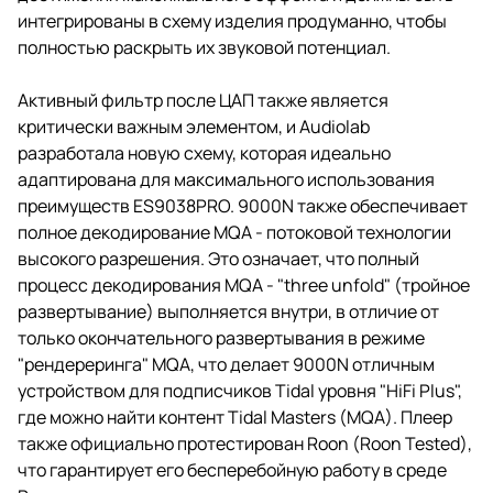
интегрированы в схему изделия продуманно, чтобы
полностью раскрыть их звуковой потенциал.
Активный фильтр после ЦАП также является
критически важным элементом, и Audiolab
разработала новую схему, которая идеально
адаптирована для максимального использования
преимуществ ES9038PRO. 9000N также обеспечивает
полное декодирование MQA - потоковой технологии
высокого разрешения. Это означает, что полный
процесс декодирования MQA - "three unfold" (тройное
развертывание) выполняется внутри, в отличие от
только окончательного развертывания в режиме
"рендереринга" MQA, что делает 9000N отличным
устройством для подписчиков Tidal уровня "HiFi Plus",
где можно найти контент Tidal Masters (MQA). Плеер
также официально протестирован Roon (Roon Tested),
что гарантирует его бесперебойную работу в среде