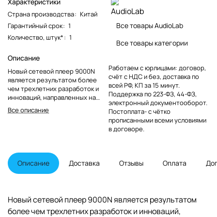
Характеристики
Страна производства
:
Китай
Все товары AudioLab
Гарантийный срок
:
1
Количество, штук*
:
1
Все товары категории
Описание
Работаем с юрлицами: договор,
Новый сетевой плеер 9000N
счёт с НДС и без, доставка по
является результатом более
всей РФ, КП за 15 минут.
чем трехлетних разработок и
Поддержка по 223-ФЗ, 44-ФЗ,
инноваций, направленных на
электронный документооборот.
обеспечение
Все описание
Постоплата- с чётко
высокостабильного
прописанными всеми условиями
беспроводного (и проводного)
в договоре.
воспроизведения цифровой
музыки с высоким разрешением.
Описание
Доставка
Отзывы
Оплата
До
Новый сетевой плеер 9000N является результатом
более чем трехлетних разработок и инноваций,