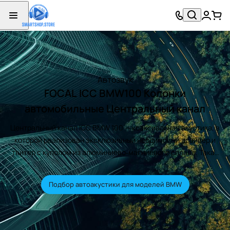
Автозвук
FOCAL ICC BMW100 Колонки
автомобильные Центральный канал
Центральный канал ICC BMW 100 — коаксиальная акустика, в
которой реализован эксклюзивный неодимовый драйвер и
твитер с куполом из алюминиево‑магниевого сплава. Такая
конструкция рассчитана на работу с высокой мощностью и
обеспечивает идеальное воспроизведение высоких частот.
Подбор автоакустики для моделей BMW
ICC BMW 100 не только дарит естественный и
высококачественный звук в автомобиле, но и отличается
быстрой и удобной установкой.