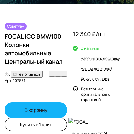
Советуем
12 340 ₽/
шт
FOCAL ICC BMW100
Колонки
В наличии
автомобильные
Рассчитать доставку
Центральный канал
Нашли дешевле?
0
Нет отзывов
Хочу в подарок
Арт.
107871
Вся техника
оригинальная с
гарантией.
В корзину
Купить в 1 клик
Все товары FOCAL