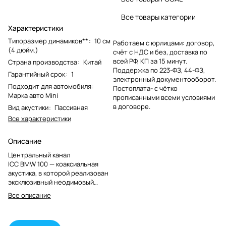
Все товары категории
Характеристики
Типоразмер динамиков**
:
10 см
Работаем с юрлицами: договор,
(4 дюйм.)
счёт с НДС и без, доставка по
всей РФ, КП за 15 минут.
Страна производства
:
Китай
Поддержка по 223-ФЗ, 44-ФЗ,
Гарантийный срок
:
1
электронный документооборот.
Подходит для автомобиля
:
Постоплата- с чётко
Марка авто Mini
прописанными всеми условиями
в договоре.
Вид акустики
:
Пассивная
Все характеристики
Описание
Центральный канал
ICC BMW 100 — коаксиальная
акустика, в которой реализован
эксклюзивный неодимовый
драйвер и твитер с куполом из
Все описание
алюминиево‑магниевого сплава.
Такая конструкция рассчитана
на работу с высокой мощностью