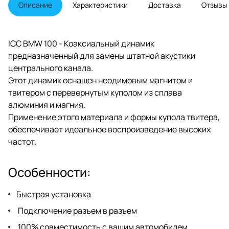
и обеспечивает идеальное
Описание
Характеристики
Доставка
Отзывы
воспроизведение высоких
частот. ICC BMW 100 не только
дарит естественный и
высококачественный звук в
ICC BMW 100 - Коаксиальный динамик
автомобиле, но и отличается
предназначенный для замены штатной акустики
быстрой и удобной установкой.
центрального канала.
Этот динамик оснащен неодимовым магнитом и
твитером с перевернутым куполом из сплава
алюминия и магния.
Применение этого материала и формы купола твитера,
обеспечивает идеальное воспроизведение высоких
частот.
Особенности:
Быстрая установка
Подключение разъем в разъем
100% совместимость с вашим автомобилем