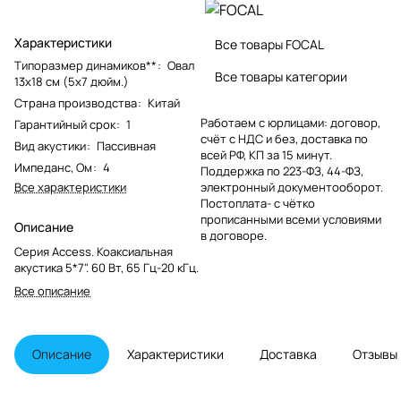
Характеристики
Все товары FOCAL
Типоразмер динамиков**
:
Овал
Все товары категории
13x18 см (5x7 дюйм.)
Страна производства
:
Китай
Работаем с юрлицами: договор,
Гарантийный срок
:
1
счёт с НДС и без, доставка по
Вид акустики
:
Пассивная
всей РФ, КП за 15 минут.
Импеданс, Ом
:
4
Поддержка по 223-ФЗ, 44-ФЗ,
Все характеристики
электронный документооборот.
Постоплата- с чётко
прописанными всеми условиями
Описание
в договоре.
Серия Access. Коаксиальная
акустика 5*7". 60 Вт, 65 Гц-20 кГц.
Все описание
Описание
Характеристики
Доставка
Отзывы