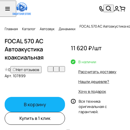
FOCAL 570 AC Автоакустика к
Главная
Каталог
Автозвук
Динамики
FOCAL 570 AC
11 620 ₽/
шт
Автоакустика
коаксиальная
В наличии
0
Нет отзывов
Рассчитать доставку
Арт.
107899
Нашли дешевле?
Хочу в подарок
Вся техника
В корзину
оригинальная с
гарантией.
Купить в 1 клик