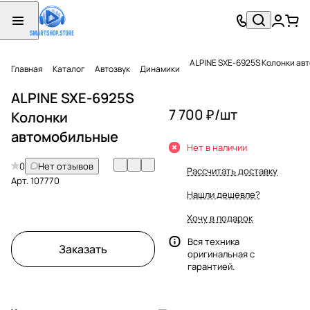
ALPINE SXE-6925S Колонки ав
Главная
Каталог
Автозвук
Динамики
ALPINE SXE-6925S
7 700 ₽/
шт
Колонки
автомобильные
Нет в наличии
0
Нет отзывов
Рассчитать доставку
Арт.
107770
Нашли дешевле?
Хочу в подарок
Вся техника
Заказать
оригинальная с
гарантией.