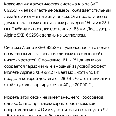
каждому.
Коаксиальная акустическая система Alpine SXE-
6925S, имея компактные размеры, обладает стильным
дизайном и отменным звучанием. Она представлена
двумя овальными динамиками размером 150 мм х 230
мм. Глубина их посадки составляет 68 мм. Диффузоры
Alpine SXE-6925S сделаны из целлюлозы.
Система Alpine SXE-6925S - двухполосная, что делает
возможным использование динамиков с высокой и
низкой частотой. С помощью НЧ- и ВЧ-динамиков
создается гармоничный и мощный звуковой эффект.
Модель Alpine SXE-6925S имеет мощность 45 Вт,
пределы которой достигают 280 Вт. Частота звучания
этой акустики варьируется от 40 до 20000 Гц.
Модель этой серии не имеет внешнего кроссовера,
однако благодаря таким характеристикам, как
сопротивление в 4 Ом и чувствительность звука в 92
дБ, станет удачным выбором для каждого