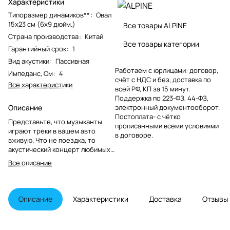
Характеристики
Типоразмер динамиков**
:
Овал
15x23 см (6x9 дюйм.)
Все товары ALPINE
Страна производства
:
Китай
Все товары категории
Гарантийный срок
:
1
Вид акустики
:
Пассивная
Работаем с юрлицами: договор,
Импеданс, Ом
:
4
счёт с НДС и без, доставка по
Все характеристики
всей РФ, КП за 15 минут.
Поддержка по 223-ФЗ, 44-ФЗ,
Описание
электронный документооборот.
Постоплата- с чётко
Представьте, что музыканты
прописанными всеми условиями
играют треки в вашем авто
в договоре.
вживую. Что не поездка, то
акустический концерт любимых
групп. Так и бывает вместе с
Все описание
акустикой Alpine SXE-6925S. Она
проигрывает потрясающий звук
в диапазоне 20 – 40000 Гц. НЧ
динамик и твиттер создают
Описание
Характеристики
Доставка
Отзывы
бесконечно гармоничную, но
мощную звуковую сцену. Билеты
на этот концерт по карману