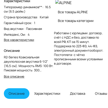
Характеристики
Типоразмер динамиков**
:
16.5
см (6.5 дюйм.)
Все товары ALPINE
Страна производства
:
Китай
Все товары категории
Гарантийный срок
:
1
Вид акустики
:
Пассивная
Работаем с юрлицами: договор,
Импеданс, Ом
:
4
счёт с НДС и без, доставка по
Все характеристики
всей РФ, КП за 15 минут.
Поддержка по 223-ФЗ, 44-ФЗ,
Описание
электронный документооборот.
Постоплата- с чётко
R2-Series Коаксиальная
прописанными всеми условиями
двухполосная акустика 6-1/2"
в договоре.
(16,5 см). Мощность RMS: 100 Вт.
Пиковая мощность: 300
Вт,Диффузор армированный
Все описание
стекловолокном,твитеры из
магниевого сплава, Подвес
HAMR, новые грили.
Описание
Характеристики
Доставка
Отзывы