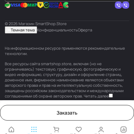
© 2026 Магазин SmartShop.Store
Темная тема
Конфиденциальность
Оферта
На информационном ресурсе применяются
рекомендательные
технологии
.
Все ресурсы сайта smartshop.store, включая (но не
ограничиваясь) текстовую, графическую, фотографическую и
видео информацию, структуру, дизайн и оформление страниц,
доменное имя, фирменное наименование являются объектами
авторского права и прав на интеллектуальную собственность,
защищены российским законодательством и международными
соглашениями об охране авторских прав.
Читать далее
Заказать