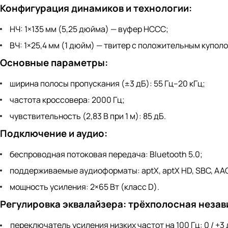
Конфигурация динамиков и технологии:
НЧ: 1×135 мм (5,25 дюйма) — вуфер HCCC;
ВЧ: 1×25,4 мм (1 дюйм) — твитер с положительным купол
Основные параметры:
ширина полосы пропускания (±3 дБ): 55 Гц–20 кГц;
частота кроссовера: 2000 Гц;
чувствительность (2,83 В при 1 м): 85 дБ.
Подключение и аудио:
беспроводная потоковая передача: Bluetooth 5.0;
поддерживаемые аудиоформаты: aptX, aptX HD, SBC, AA
мощность усиления: 2×65 Вт (класс D).
Регулировка эквалайзера: трёхполосная незав
переключатель усиления низких частот на 100 Гц: 0 / +3 д