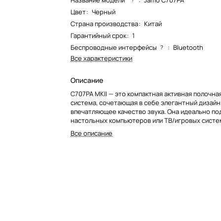
Название модели*
:
Jamo C707PA
Цвет
:
Черный
Страна производства
:
Китай
Гарантийный срок
:
1
Беспроводные интерфейсы
:
Bluetooth
?
Все характеристики
Описание
C707PA MKII — это компактная активная полочна
система, сочетающая в себе элегантный дизайн
впечатляющее качество звука. Она идеально по
настольных компьютеров или ТВ/игровых систе
поддерживает различные способы подключения:
Все описание
HDMI TV ARC, USB и аудиоразъемы. Благодаря э
дизайну и мощному звуку эта акустическая сист
идеальным выбором для тех, кто ценит стиль и
функциональность, и легко впишется в любое 
жилое или рабочее пространство.