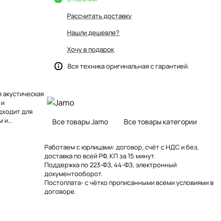
Рассчитать доставку
Нашли дешевле?
Хочу в подарок
Вся техника оригинальная с гарантией.
я акустическая
 и
дходит для
м и
Все товары Jamo
Все товары категории
 Bluetooth®,
легантному
ема станет
Работаем с юрлицами: договор, счёт с НДС и без,
доставка по всей РФ, КП за 15 минут.
современное
Поддержка по 223-ФЗ, 44-ФЗ, электронный
документооборот.
Постоплата- с чётко прописанными всеми условиями в
договоре.