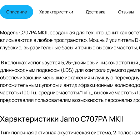
Описание
Характеристики
Доставка
Отзывы
Модель C707PA MKII, созданная для тех, кто ценит как эст
вписываются в любое пространство. Мощный усилитель D-
глубокие, выразительные басы и точные высокие частоты, 
В колонках используется 5,25-дюймовый низкочастотный 
длинноходным подвесом (LDS) для контролируемого демпф
обеспечивающий меньшие искажения и лучшую переходную 
положительным куполом и антидифракционным волноводом
частоты/100 Гц, средние частоты/1 кГц, высокие частоты/
предоставляя пользователям возможность персонализиро
Характеристики Jamo C707PA MKII
Тип: полочная активная акустическая система, 2‑полосная