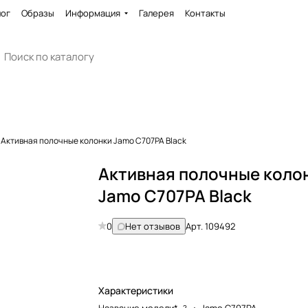
лог
Образы
Информация
Галерея
Контакты
Активная полочные колонки Jamo C707PA Black
Активная полочные коло
Jamo C707PA Black
0
Нет отзывов
Арт.
109492
Характеристики
?