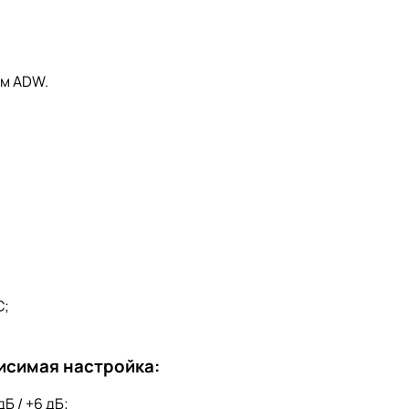
ом ADW.
C;
исимая настройка:
Б / +6 дБ;