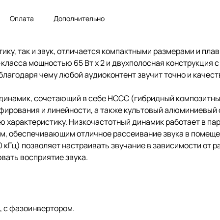
Оплата
Дополнительно
етику, так и звук, отличается компактными размерами и пла
класса мощностью 65 Вт x 2 и двухполосная конструкция
благодаря чему любой аудиоконтент звучит точно и качест
динамик, сочетающий в себе HCCC (гибридный композитны
ирования и линейности, а также культовый алюминиевый 
характеристику. Низкочастотный динамик работает в пар
, обеспечивающим отличное рассеивание звука в помещен
10 кГц) позволяет настраивать звучание в зависимости от 
вать восприятие звука.
, с фазоинвертором.