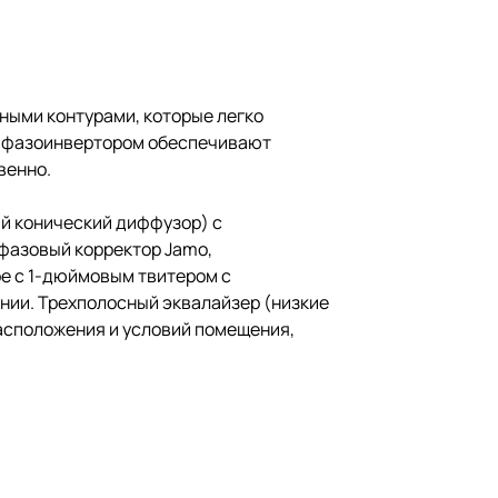
вными контурами, которые легко
 с фазоинвертором обеспечивают
венно.
й конический диффузор) с
фазовый корректор Jamo,
е с 1-дюймовым твитером с
ии. Трехполосный эквалайзер (низкие
расположения и условий помещения,