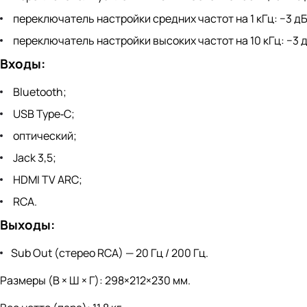
переключатель настройки средних частот на 1 кГц: −3 дБ /
переключатель настройки высоких частот на 10 кГц: −3 дБ 
Входы:
Bluetooth;
USB Type‑C;
оптический;
Jack 3,5;
HDMI TV ARC;
RCA.
Выходы:
Sub Out (стерео RCA) — 20 Гц / 200 Гц.
Размеры (В × Ш × Г): 298×212×230 мм.