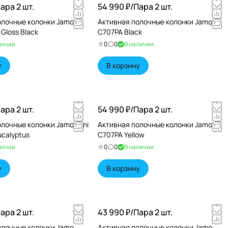
ара 2 шт.
54 990 ₽/
Пара 2 шт.
олочные колонки Jamo
Активная полочные колонки Jamo
и, что техника может
 Gloss Black
C707PA Black
 мечтали радовать и слух,
личии
0
0
В наличии
у
В корзину
вского совершенства,
ара 2 шт.
54 990 ₽/
Пара 2 шт.
лочные колонки Jamo Mini
Активная полочные колонки Jamo
ucalyptus
C707PA Yellow
личии
0
0
В наличии
у
В корзину
ара 2 шт.
43 990 ₽/
Пара 2 шт.
олочные колонки Jamo
Активная полочные колонки Jamo