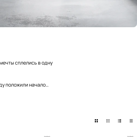
 мечты сплелись в одну
ду положили начало
оты с деревом и деловую
динавская сдержанность и
ежнему живёт в каждом
убже, отточенное годами