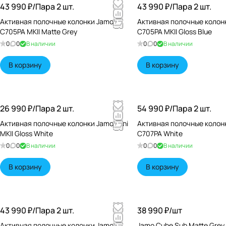
43 990 ₽/
Пара 2 шт.
43 990 ₽/
Пара 2 шт.
Активная полочные колонки Jamo
Активная полочные колон
Сегодня история Jamo звучит как маленькая, но очень све
C705PA MKII Matte Grey
C705PA MKII Gloss Blue
быть не только функциональной, но и по‑настоящему прекр
0
0
В наличии
0
0
В наличии
и глаз, и публику — и сумели воплотить эту мечту в реально
В корзину
В корзину
Jamo — это не просто звук. Это дань уважения истокам, п
который продолжает звучать сквозь годы.
26 990 ₽/
Пара 2 шт.
54 990 ₽/
Пара 2 шт.
Активная полочные колонки Jamo Mini
Активная полочные колон
MKII Gloss White
C707PA White
0
0
В наличии
0
0
В наличии
В корзину
В корзину
43 990 ₽/
Пара 2 шт.
38 990 ₽/
шт
Активная полочные колонки Jamo
Jamo Cube Sub Matte Gre