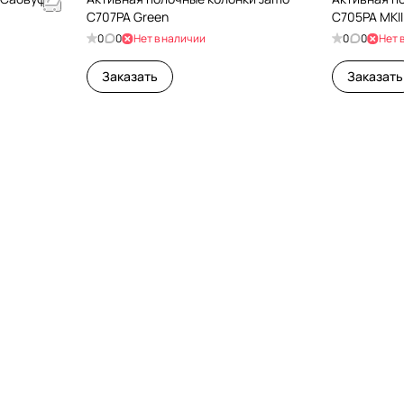
C707PA Green
C705PA MKII
0
0
Нет в наличии
0
0
Нет 
Заказать
Заказать