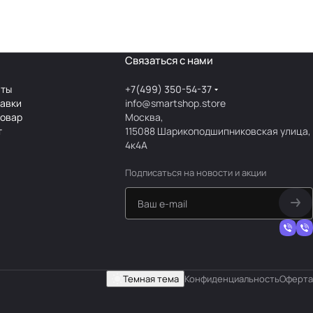
Связаться с нами
аты
+7(499) 350-54-37
тавки
info@smartshop.store
товар
Москва,
т
115088 Шарикоподшипниковская улица,
4к4А
Подписаться
на новости и акции
Темная тема
Конфиденциальность
Оферта