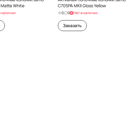
 Matte White
C705PA MKII Gloss Yellow
в наличии
0
0
Нет в наличии
Заказать