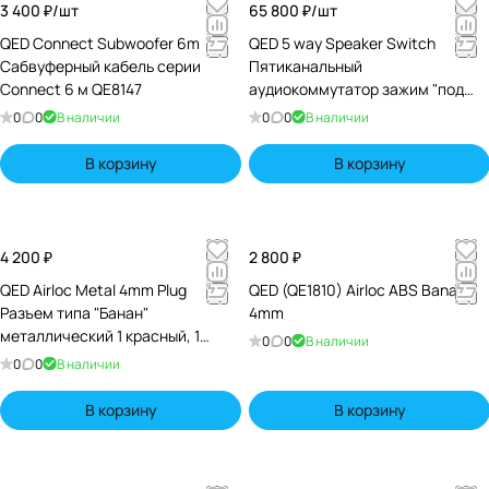
3 400 ₽/
шт
65 800 ₽/
шт
QED Connect Subwoofer 6m
QED 5 way Speaker Switch
Сабвуферный кабель серии
Пятиканальный
Connect 6 м QE8147
аудиокоммутатор зажим "под
банан (A-SS50)
0
0
В наличии
0
0
В наличии
В корзину
В корзину
4 200 ₽
2 800 ₽
QED Airloc Metal 4mm Plug
QED (QE1810) Airloc ABS Banana
Разъем типа "Банан"
4mm
металлический 1 красный, 1
0
0
В наличии
черный пара (QE1910)
0
0
В наличии
В корзину
В корзину