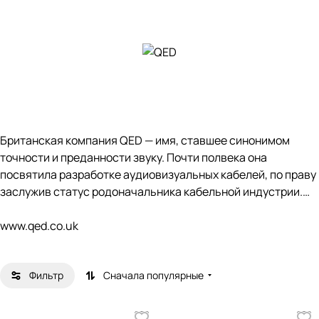
Британская компания QED — имя, ставшее синонимом
точности и преданности звуку. Почти полвека она
посвятила разработке аудиовизуальных кабелей, по праву
заслужив статус родоначальника кабельной индустрии.
Вехой в истории аудиотехники стал 1976 год — именно
www.qed.co.uk
тогда свет увидел 79‑жильный кабель QED. Он вошёл в
историю как первый в мире «специализированный»
Фильтр
Сначала популярные
акустический кабель и убедительно доказал: кабель — не
просто проводник, а полноправный участник звуковой
картины, способный ощутимо влиять на её качество.