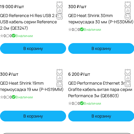
19 000 ₽/
шт
300 ₽/
шт
QED Reference Hi Res USB 2.0m
QED Heat Shrink 30mm
USB кабель серии Reference
термоусадка 30 мм (P-HS30MM)
2.0м (QE3247)
0
0
В наличии
0
0
В наличии
В корзину
В корзину
300 ₽/
шт
6 200 ₽/
шт
QED Heat Shrink 19mm
QED Performance Ethernet 3m
термоусадка 19 мм (P-HS19MM)
Grafite кабель витая пара серии
Performance 3м (QE6803)
0
0
В наличии
0
0
В наличии
В корзину
В корзину