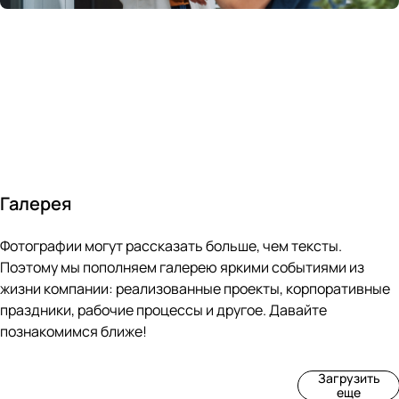
России
в
70&#37;
с
за 24
течение
всем
ведущими
часа
10 минут
покупателям
производите
Галерея
4
3
4
3
Фотографии могут рассказать больше, чем тексты.
фот
фот
фот
фот
о
о
о
о
Поэтому мы пополняем галерею яркими событиями из
Пр
Рек
Вы
Ма
жизни компании: реализованные проекты, корпоративные
оиз
онс
ста
рке
праздники, рабочие процессы и другое. Давайте
вод
тру
вка
т
познакомимся ближе!
ств
кци
«М
«Ар
о
я
ир
т-
Загрузить
нов
зда
ко
баз
еще