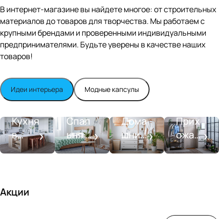
Editio
В интернет-магазине вы найдете многое: от строительных
n
материалов до товаров для творчества. Мы работаем с
Whit
крупными брендами и проверенными индивидуальными
e
satin
предпринимателями. Будьте уверены в качестве наших
товаров!
Идеи интерьера
Модные капсулы
Прихожа
Кухня
Спальня
Ванная
я
Кухня
Спал
Дома
Прих
в
ьня в
шний
ожая
стиле
совре
SPA-
со
моде
менн
салон
вкусо
рн
ом
м
стиле
Акции