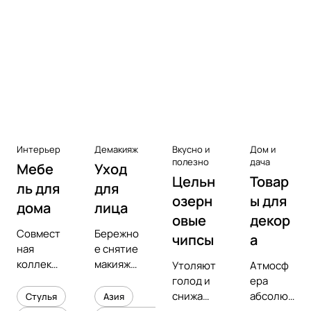
Аксессуары к виниловым
проигрывателям
Чистота
Интерьер
Демакияж
Вкусно и
Дом и
полезно
дача
Мебе
Уход
Цельн
Товар
ль для
для
озерн
ы для
дома
лица
овые
декор
Совмест
Бережно
чипсы
а
ная
е снятие
коллекц
макияжа
Утоляют
Атмосф
ия с
и
голод и
ера
предмет
увлажне
снижают
абсолют
Стулья
Азия
ным
ние