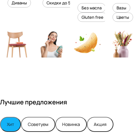
уровень
ного
Диваны
Скидки до 50%
дизайне
кожи
холесте
уюта в
Без масла
Вазы
ром
рина
вашем
Gluten free
Цветы
Максимо
интерье
м
ре
Турским
Лучшие предложения
Хит
Советуем
Новинка
Акция