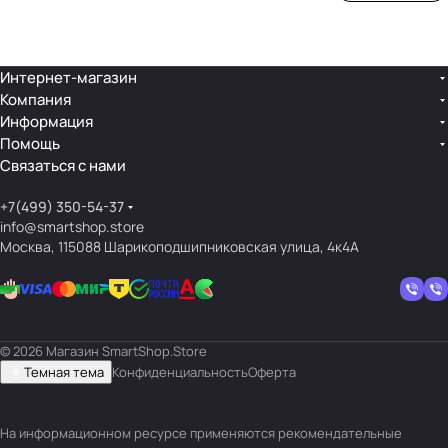
ой
ния
шек
ар»
лин
»
ейк
и
Интернет-магазин
Компания
кос
Информация
мет
Помощь
ики
Связаться с нами
+7(499) 350-54-37
info@smartshop.store
Москва, 115088 Шарикоподшипниковская улица, 4к4А
© 2026 Магазин SmartShop.Store
Темная тема
Конфиденциальность
Оферта
На информационном ресурсе применяются
рекомендательные