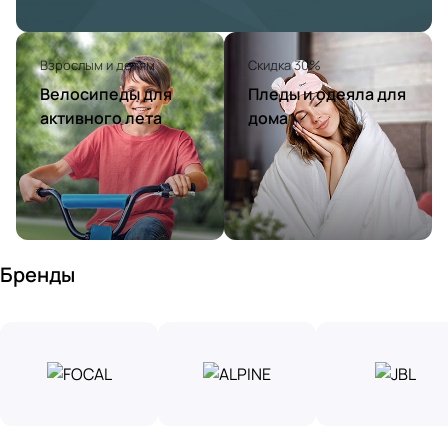
Взрослым и детям
Скидка 30%
Велосипеды для
Пледы и одеяла для
активного лета
дома
Бренды