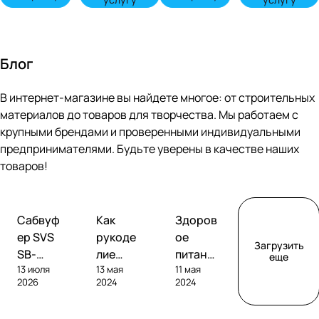
Блог
В интернет-магазине вы найдете многое: от строительных
материалов до товаров для творчества. Мы работаем с
крупными брендами и проверенными индивидуальными
предпринимателями. Будьте уверены в качестве наших
товаров!
Обзоры
Советы
Творчество
Сабвуф
Как
Здоров
сабвуферов
покупателям
ер SVS
рукоде
ое
Загрузить
SB-
лие
питание
еще
13 июля
13 мая
11 мая
1000
помога
без
2026
2024
2024
Pro
ет
глютен
развива
а: как