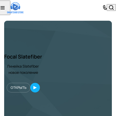
Focal Slatefiber
Линейка Slatefiber
новое поколение
ОТКРЫТЬ