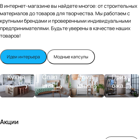
Editio
В интернет-магазине вы найдете многое: от строительных
n
материалов до товаров для творчества. Мы работаем с
Whit
крупными брендами и проверенными индивидуальными
e
satin
предпринимателями. Будьте уверены в качестве наших
товаров!
Идеи интерьера
Модные капсулы
Прихожа
Кухня
Спальня
Ванная
я
Кухня
Спал
Дома
Прих
в
ьня в
шний
ожая
стиле
совре
SPA-
со
моде
менн
салон
вкусо
рн
ом
м
стиле
Акции