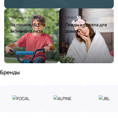
Взрослым и детям
Скидка 30%
Велосипеды для
Пледы и одеяла для
активного лета
дома
Бренды