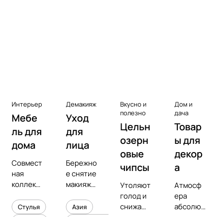
Аксессуары к виниловым
проигрывателям
Чистота
Интерьер
Демакияж
Вкусно и
Дом и
полезно
дача
Мебе
Уход
Цельн
Товар
ль для
для
озерн
ы для
дома
лица
овые
декор
Совмест
Бережно
чипсы
а
ная
е снятие
коллекц
макияжа
Утоляют
Атмосф
ия с
и
голод и
ера
предмет
увлажне
снижают
абсолют
Стулья
Азия
ным
ние