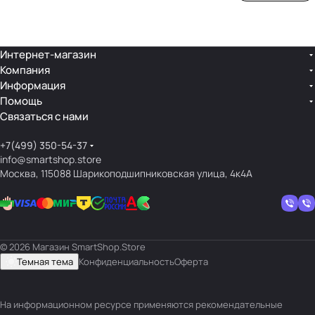
ой
ния
шек
ар»
лин
»
ейк
и
Интернет-магазин
Компания
кос
Информация
мет
Помощь
ики
Связаться с нами
+7(499) 350-54-37
info@smartshop.store
Москва, 115088 Шарикоподшипниковская улица, 4к4А
© 2026 Магазин SmartShop.Store
Темная тема
Конфиденциальность
Оферта
На информационном ресурсе применяются
рекомендательные