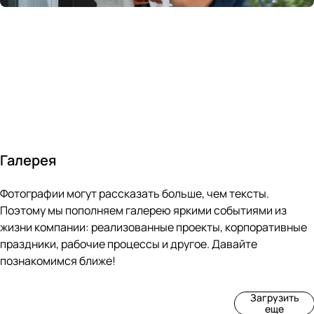
России
в
70&#37;
с
за 24
течение
всем
ведущими
часа
10 минут
покупателям
производите
Галерея
4
3
4
3
Фотографии могут рассказать больше, чем тексты.
фот
фот
фот
фот
о
о
о
о
Поэтому мы пополняем галерею яркими событиями из
Пр
Рек
Вы
Ма
жизни компании: реализованные проекты, корпоративные
оиз
онс
ста
рке
праздники, рабочие процессы и другое. Давайте
вод
тру
вка
т
познакомимся ближе!
ств
кци
«М
«Ар
о
я
ир
т-
Загрузить
нов
зда
ко
баз
еще