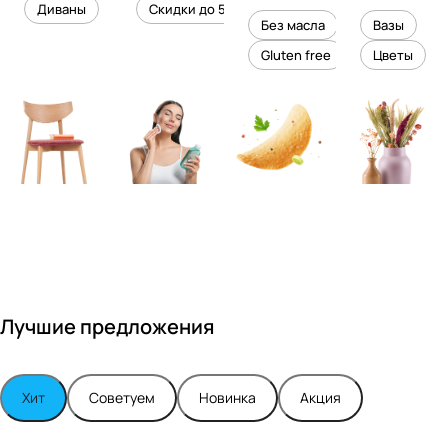
уровень
ного
Диваны
Скидки до 50%
дизайне
кожи
холесте
уюта в
Без масла
Вазы
ром
рина
вашем
Gluten free
Цветы
Максимо
интерье
м
ре
Турским
Лучшие предложения
Хит
Советуем
Новинка
Акция