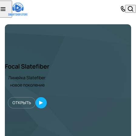
Focal Slatefiber
Линейка Slatefiber
новое поколение
ОТКРЫТЬ