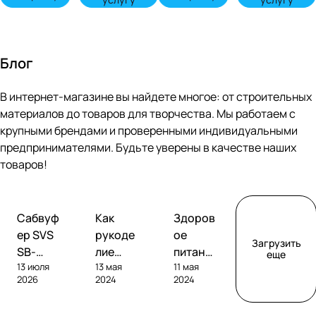
Блог
В интернет-магазине вы найдете многое: от строительных
материалов до товаров для творчества. Мы работаем с
крупными брендами и проверенными индивидуальными
предпринимателями. Будьте уверены в качестве наших
товаров!
Обзоры
Советы
Творчество
Сабвуф
Как
Здоров
сабвуферов
покупателям
ер SVS
рукоде
ое
Загрузить
SB-
лие
питание
еще
13 июля
13 мая
11 мая
1000
помога
без
2026
2024
2024
Pro
ет
глютен
развива
а: как