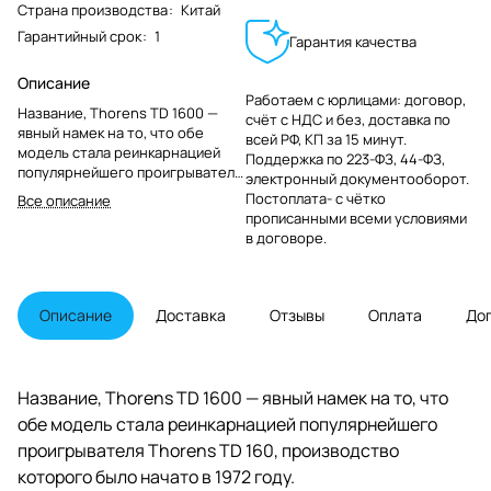
Страна производства
:
Китай
Гарантийный срок
:
1
Гарантия качества
Описание
Работаем с юрлицами: договор,
Название, Thorens TD 1600 —
счёт с НДС и без, доставка по
явный намек на то, что обе
всей РФ, КП за 15 минут.
модель стала реинкарнацией
Поддержка по 223-ФЗ, 44-ФЗ,
популярнейшего проигрывателя
электронный документооборот.
Thorens TD 160, производство
Постоплата- с чётко
Все описание
которого было начато в 1972
прописанными всеми условиями
году.
в договоре.
Описание
Доставка
Отзывы
Оплата
До
Название, Thorens TD 1600 — явный намек на то, что
обе модель стала реинкарнацией популярнейшего
проигрывателя Thorens TD 160, производство
которого было начато в 1972 году.