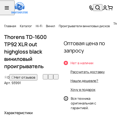
Th
Главная
Каталог
Hi-Fi
Винил
Проигрыватели виниловых дисков
Thorens TD-1600
Оптовая цена по
TP92 XLR out
запросу
highgloss black
виниловый
Нет в наличии
проигрыватель
Рассчитать доставку
0
Нет отзывов
Нашли дешевле?
Арт.
93991
Хочу в подарок
Вся техника
оригинальная с
гарантией.
Характеристики