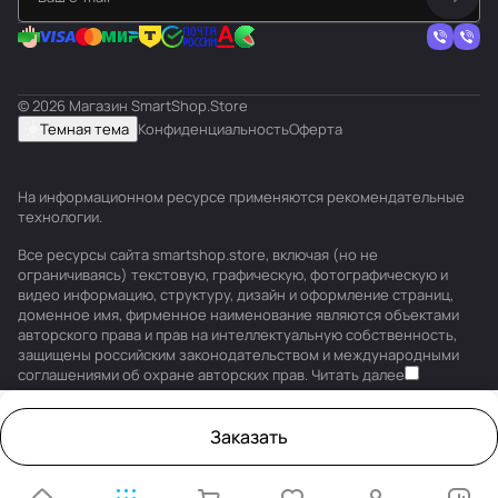
© 2026 Магазин SmartShop.Store
Темная тема
Конфиденциальность
Оферта
На информационном ресурсе применяются
рекомендательные
технологии
.
Все ресурсы сайта smartshop.store, включая (но не
ограничиваясь) текстовую, графическую, фотографическую и
видео информацию, структуру, дизайн и оформление страниц,
доменное имя, фирменное наименование являются объектами
авторского права и прав на интеллектуальную собственность,
защищены российским законодательством и международными
соглашениями об охране авторских прав.
Читать далее
Заказать