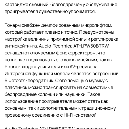
картридже съемный, благодаря чему обслуживание
проигрывателя существенно упрощается.
Тонарм снабжен демпфированным микролифтом,
который работает плавно и точно. Предусмотрены
настройка величины прижимной силы и регулировка
антискейтинга. Audio-Technica AT-LPW50BTRW
оснащен отключаемым фонокорректором, что
позволяет подключать его как к линейным, так и к
Phono-входам усилителя или AV-ресивера.
Интересной функцией модели является встроенный
Bluetooth-передатчик. С его помощью музыку с
пластинок можно транслировать на совместимые
беспроводные колонки или наушники. Такое
использование проигрывателя может стать как
основным, так и дополнительным к традиционному
проводному соединению с Hi-Fi-системой.
Audio-Technica AT-LPW50BTRW поставляется