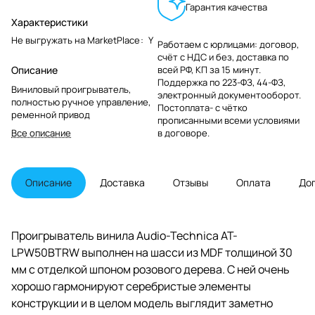
Гарантия качества
Характеристики
Не выгружать на MarketPlace
:
Y
Работаем с юрлицами: договор,
счёт с НДС и без, доставка по
Описание
всей РФ, КП за 15 минут.
Поддержка по 223-ФЗ, 44-ФЗ,
Виниловый проигрыватель,
электронный документооборот.
полностью ручное управление,
Постоплата- с чётко
ременной привод
прописанными всеми условиями
Все описание
в договоре.
Описание
Доставка
Отзывы
Оплата
До
Проигрыватель винила Audio-Technica AT-
LPW50BTRW выполнен на шасси из MDF толщиной 30
мм с отделкой шпоном розового дерева. С ней очень
хорошо гармонируют серебристые элементы
конструкции и в целом модель выглядит заметно