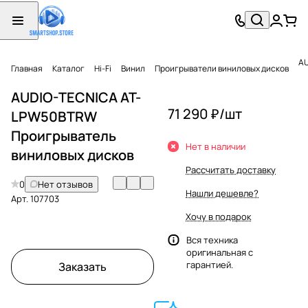
AU
Главная
Каталог
Hi-Fi
Винил
Проигрыватели виниловых дисков
AUDIO-TECNICA AT-
71 290 ₽/
шт
LPW50BTRW
Проигрыватель
Нет в наличии
виниловых дисков
Рассчитать доставку
0
Нет отзывов
Нашли дешевле?
Арт.
107703
Хочу в подарок
Вся техника
оригинальная с
гарантией.
Заказать