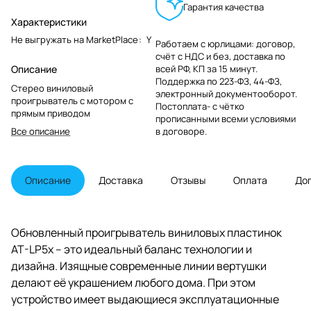
Гарантия качества
Характеристики
Не выгружать на MarketPlace
:
Y
Работаем с юрлицами: договор,
счёт с НДС и без, доставка по
Описание
всей РФ, КП за 15 минут.
Поддержка по 223-ФЗ, 44-ФЗ,
Стерео виниловый
электронный документооборот.
проигрыватель с мотором с
Постоплата- с чётко
прямым приводом
прописанными всеми условиями
Все описание
в договоре.
Описание
Доставка
Отзывы
Оплата
До
Обновленный проигрыватель виниловых пластинок
AT-LP5x – это идеальный баланс технологии и
дизайна. Изящные современные линии вертушки
делают её украшением любого дома. При этом
устройство имеет выдающиеся эксплуатационные