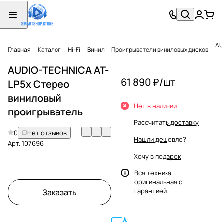
AU
Главная
Каталог
Hi-Fi
Винил
Проигрыватели виниловых дисков
AUDIO-TECHNICA AT-
61 890 ₽/
шт
LP5x Стерео
виниловый
Нет в наличии
проигрыватель
Рассчитать доставку
0
Нет отзывов
Нашли дешевле?
Арт.
107696
Хочу в подарок
Вся техника
оригинальная с
гарантией.
Заказать