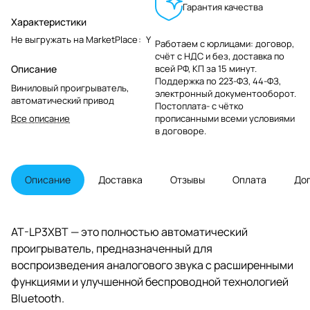
Гарантия качества
Характеристики
Не выгружать на MarketPlace
:
Y
Работаем с юрлицами: договор,
счёт с НДС и без, доставка по
Описание
всей РФ, КП за 15 минут.
Поддержка по 223-ФЗ, 44-ФЗ,
Виниловый проигрыватель,
электронный документооборот.
автоматический привод
Постоплата- с чётко
Все описание
прописанными всеми условиями
в договоре.
Описание
Доставка
Отзывы
Оплата
До
AT-LP3XBT — это полностью автоматический
проигрыватель, предназначенный для
воспроизведения аналогового звука с расширенными
функциями и улучшенной беспроводной технологией
Bluetooth.