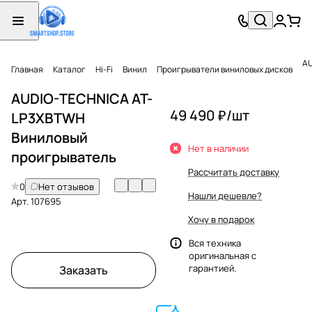
AU
Главная
Каталог
Hi-Fi
Винил
Проигрыватели виниловых дисков
AUDIO-TECHNICA AT-
49 490 ₽/
шт
LP3XBTWH
Виниловый
Нет в наличии
проигрыватель
Рассчитать доставку
0
Нет отзывов
Нашли дешевле?
Арт.
107695
Хочу в подарок
Вся техника
оригинальная с
гарантией.
Заказать