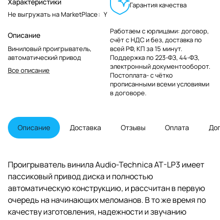
Характеристики
Гарантия качества
Не выгружать на MarketPlace
:
Y
Работаем с юрлицами: договор,
Описание
счёт с НДС и без, доставка по
Виниловый проигрыватель,
всей РФ, КП за 15 минут.
автоматический привод
Поддержка по 223-ФЗ, 44-ФЗ,
электронный документооборот.
Все описание
Постоплата- с чётко
прописанными всеми условиями
в договоре.
Описание
Доставка
Отзывы
Оплата
До
Проигрыватель винила Audio-Technica AT-LP3 имеет
пассиковый привод диска и полностью
автоматическую конструкцию, и рассчитан в первую
очередь на начинающих меломанов. В то же время по
качеству изготовления, надежности и звучанию