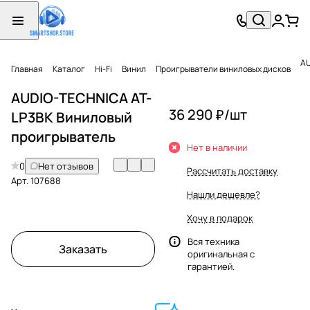
AU
Главная
Каталог
Hi-Fi
Винил
Проигрыватели виниловых дисков
AUDIO-TECHNICA AT-
36 290 ₽/
шт
LP3BK Виниловый
проигрыватель
Нет в наличии
0
Нет отзывов
Рассчитать доставку
Арт.
107688
Нашли дешевле?
Хочу в подарок
Вся техника
Заказать
оригинальная с
гарантией.