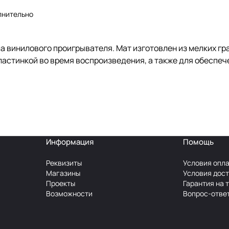
лнительно
ола винилового проигрывателя. Мат изготовлен из мелких г
астинкой во время воспроизведения, а также для обеспеч
Информация
Помощь
Реквизиты
Условия опл
Магазины
Условия дос
Проекты
Гарантия на 
Возможности
Вопрос-отве