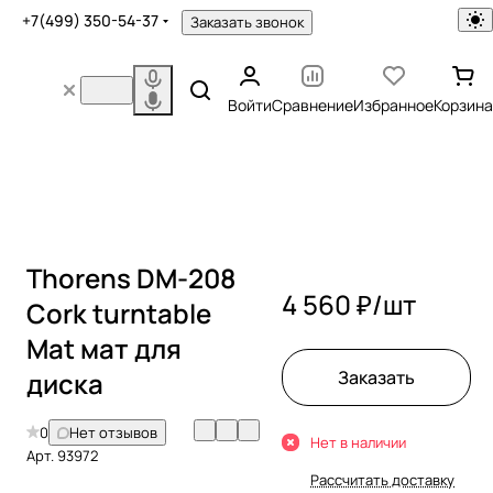
+7(499) 350-54-37
Заказать звонок
Войти
Сравнение
Избранное
Корзина
Thorens DM-208
4 560 ₽/
шт
Cork turntable
Mat мат для
диска
Заказать
0
Нет отзывов
Нет в наличии
Арт.
93972
Рассчитать доставку