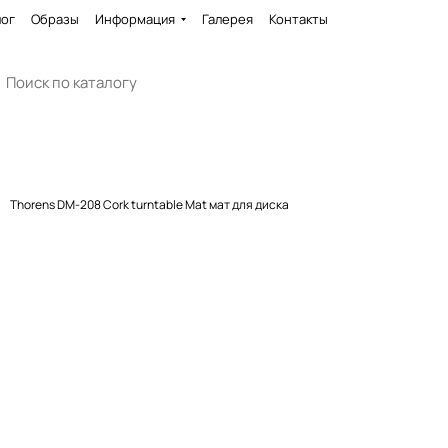
лог
Образы
Информация
Галерея
Контакты
Thorens DM-208 Cork turntable Mat мат для диска