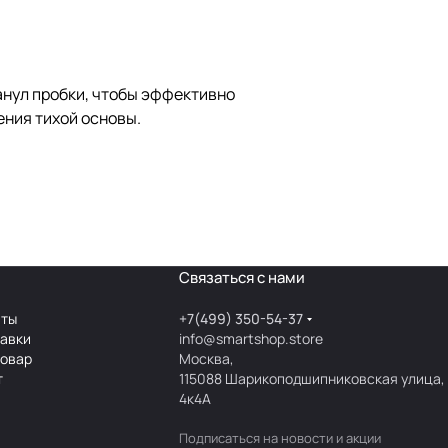
ранул пробки, чтобы эффективно
ения тихой основы.
Связаться с нами
аты
+7(499) 350-54-37
тавки
info@smartshop.store
товар
Москва,
т
115088 Шарикоподшипниковская улица,
4к4А
Подписаться
на новости и акции