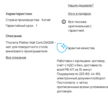
Нашли дешевле?
Характеристики
Хочу в подарок
Страна производства
:
Китай
Вся техника
Гарантийный срок
:
1
оригинальная с
гарантией.
Описание
Thorens Platter Mat Cork DM208 –
мат для поворотного стола
Гарантия качества
винилового проигрывателя.
Все описание
Работаем с юрлицами: договор,
счёт с НДС и без, доставка по
всей РФ, КП за 15 минут.
Поддержка по 223-ФЗ, 44-ФЗ,
электронный документооборот.
Постоплата- с чётко
прописанными всеми условиями в
договоре.