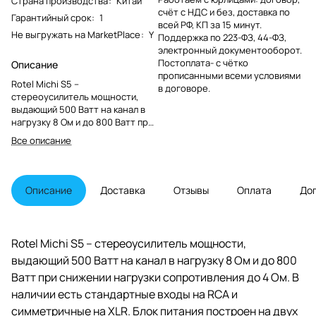
Страна производства
:
Китай
счёт с НДС и без, доставка по
Гарантийный срок
:
1
всей РФ, КП за 15 минут.
Не выгружать на MarketPlace
:
Y
Поддержка по 223-ФЗ, 44-ФЗ,
электронный документооборот.
Постоплата- с чётко
Описание
прописанными всеми условиями
Rotel Michi S5 –
в договоре.
стереоусилитель мощности,
выдающий 500 Ватт на канал в
нагрузку 8 Ом и до 800 Ватт при
снижении нагрузки
Все описание
сопротивления до 4 Ом. В
наличии есть стандартные
входы на RCA и симметричные
на XLR. Блок питания построен
Описание
Доставка
Отзывы
Оплата
До
на двух силовых
трансформаторах по 2200 ВА
каждый, фильтрующая часть
содержит четыре солидных
Rotel Michi S5 – стереоусилитель мощности,
конденсатора британского
выдающий 500 Ватт на канал в нагрузку 8 Ом и до 800
производства общей емкостью
180 000 микрофарад.
Ватт при снижении нагрузки сопротивления до 4 Ом. В
наличии есть стандартные входы на RCA и
симметричные на XLR. Блок питания построен на двух