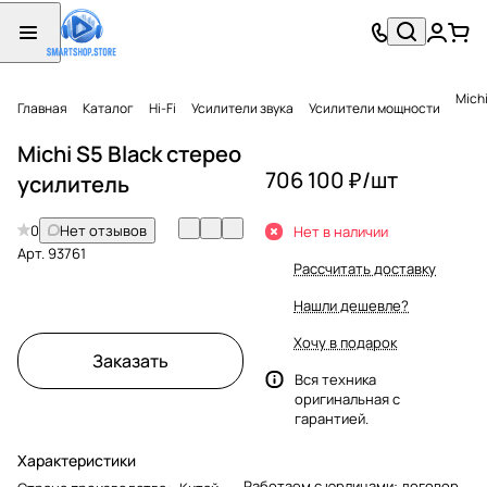
Mich
Главная
Каталог
Hi-Fi
Усилители звука
Усилители мощности
Michi S5 Black стерео
706 100 ₽/
шт
усилитель
0
Нет отзывов
Нет в наличии
Арт.
93761
Рассчитать доставку
Нашли дешевле?
Хочу в подарок
Заказать
Вся техника
оригинальная с
гарантией.
Характеристики
Работаем с юрлицами: договор,