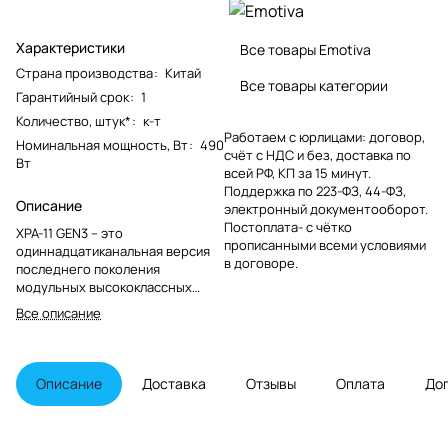
Характеристики
Все товары Emotiva
Страна производства
:
Китай
Все товары категории
Гарантийный срок
:
1
Количество, штук*
:
к-т
Работаем с юрлицами: договор,
Номинальная мощность, Вт
:
490
счёт с НДС и без, доставка по
Вт
всей РФ, КП за 15 минут.
Поддержка по 223-ФЗ, 44-ФЗ,
Описание
электронный документооборот.
Постоплата- с чётко
XPA-11 GEN3 – это
прописанными всеми условиями
одиннадцатиканальная версия
в договоре.
последнего поколения
модульных высококлассных
усилителей от Emotiva. XPA-11
Все описание
GEN3 предлагает превосходное
техническое исполнение, и
исключительно точное и
динамическое воспроизведение
Описание
Доставка
Отзывы
Оплата
До
всех типов музыки, что делает
его идеальным выбором для
подключения домашнего