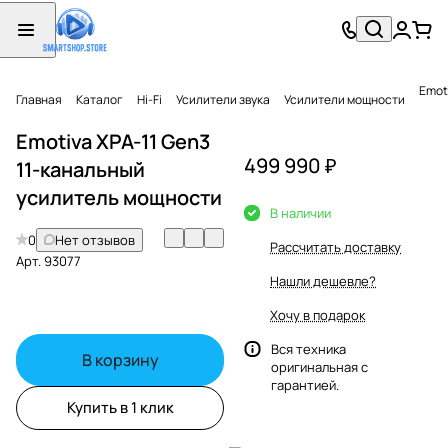
Emot
Главная
Каталог
Hi-Fi
Усилители звука
Усилители мощности
Emotiva XPA-11 Gen3
499 990 ₽
11-канальный
усилитель мощности
В наличии
0
Нет отзывов
Рассчитать доставку
Арт.
93077
Нашли дешевле?
Хочу в подарок
Вся техника
В корзину
оригинальная с
гарантией.
Купить в 1 клик