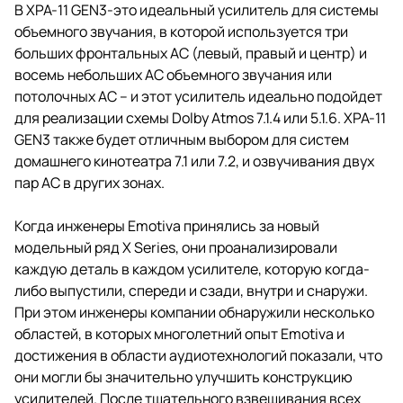
кинотеатра или музыкальной
В XPA-11 GEN3-это идеальный усилитель для системы
системы объемного звучания.
объемного звучания, в которой используется три
XPA – 11 GEN3 оснащен тремя
одноканальными усилительными
больших фронтальных АС (левый, правый и центр) и
модулями по 300 Вт и четырьмя
восемь небольших АС объемного звучания или
двухканальными усилительными
потолочных АС – и этот усилитель идеально подойдет
модулями по 75 Вт – в общей
сложности три канала по 300 Вт/
для реализации схемы Dolby Atmos 7.1.4 или 5.1.6. XPA-11
канал и восемь каналов по 75 Вт/
GEN3 также будет отличным выбором для систем
канал.
домашнего кинотеатра 7.1 или 7.2, и озвучивания двух
пар АС в других зонах.
Когда инженеры Emotiva принялись за новый
модельный ряд X Series, они проанализировали
каждую деталь в каждом усилителе, которую когда-
либо выпустили, спереди и сзади, внутри и снаружи.
При этом инженеры компании обнаружили несколько
областей, в которых многолетний опыт Emotiva и
достижения в области аудиотехнологий показали, что
они могли бы значительно улучшить конструкцию
усилителей. После тщательного взвешивания всех