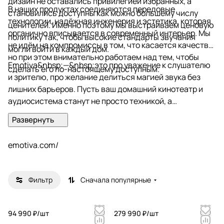
дизайн не оставались привилегией избранных, а
В наших продуктах соединяются передовые
становились доступны как можно большему числу
технологии, надёжная инженерия и эстетика, которая
ценителей. Именно поэтому мы выстраиваем ценовую
органично вписывается в современный интерьер. Мы
политику так, чтобы высокие стандарты звучания
не идём на компромиссы в том, что касается качества,
могли войти в каждый дом.
но при этом внимательно работаем над тем, чтобы
Emotiva&nbsp;—&nbsp;это про уважение к слушателю
сделать его по-настоящему доступным.
и зрителю, про желание делиться магией звука без
лишних барьеров. Пусть ваш домашний кинотеатр и
аудиосистема станут не просто техникой, а
источником вдохновения и радости&nbsp;—&nbsp;мы
создаём всё именно для этого.
emotiva.com/
Фильтр
Сначала популярные
94 990 ₽/
шт
279 990 ₽/
шт