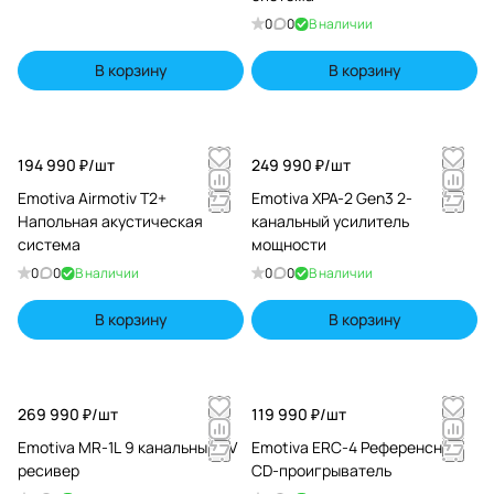
0
0
В наличии
В корзину
В корзину
194 990 ₽/
шт
249 990 ₽/
шт
Emotiva Airmotiv T2+
Emotiva XPA-2 Gen3 2-
Напольная акустическая
канальный усилитель
система
мощности
0
0
В наличии
0
0
В наличии
В корзину
В корзину
269 990 ₽/
шт
119 990 ₽/
шт
Emotiva MR-1L 9 канальный AV
Emotiva ERC-4 Референсный
ресивер
CD-проигрыватель