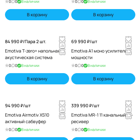
0
0
В наличии
0
0
В наличии
В корзину
В корзину
84 990 ₽/
Пара 2 шт.
69 990 ₽/
шт
Emotiva T-zero+ напольная
Emotiva A1 моно усилитель
акустическая система
мощности
0
0
В наличии
0
0
В наличии
В корзину
В корзину
94 990 ₽/
шт
339 990 ₽/
шт
Emotiva Airmotiv XS10
Emotiva MR-1 11 канальный AV-
активный сабвуфер
ресивер
0
0
В наличии
0
0
В наличии