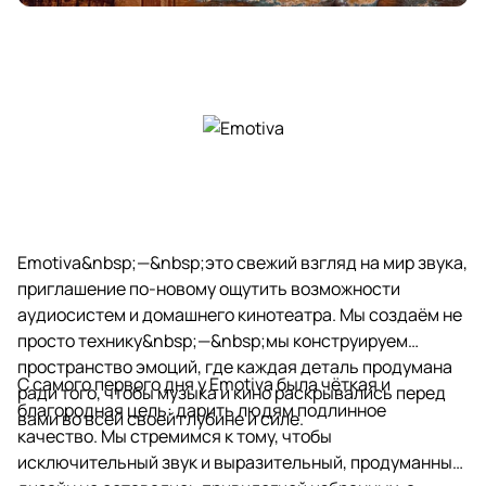
Emotiva&nbsp;—&nbsp;это свежий взгляд на мир звука,
приглашение по-новому ощутить возможности
аудиосистем и домашнего кинотеатра. Мы создаём не
просто технику&nbsp;—&nbsp;мы конструируем
пространство эмоций, где каждая деталь продумана
С самого первого дня у Emotiva была чёткая и
ради того, чтобы музыка и кино раскрывались перед
благородная цель: дарить людям подлинное
вами во всей своей глубине и силе.
качество. Мы стремимся к тому, чтобы
исключительный звук и выразительный, продуманный