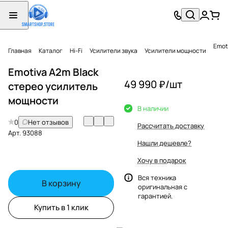
Emot
Главная
Каталог
Hi-Fi
Усилители звука
Усилители мощности
Emotiva A2m Black
49 990 ₽/
шт
стерео усилитель
мощности
В наличии
0
Нет отзывов
Рассчитать доставку
Арт.
93088
Нашли дешевле?
Хочу в подарок
Вся техника
В корзину
оригинальная с
гарантией.
Купить в 1 клик