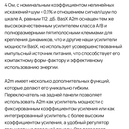
двухканальных усилителей
4 Ом, с номинальным коэффициентом нелинейных
будут использоваться для
искажений+шум <0,1% и отношением сигнал/шум по
питания нескольких различных
шкале А, равным 112. дБ. BasX A2m оснащен тем же
зон или наборов объемных или
верхних громкоговорителей.
высококачественным усилителем класса A/B и
A2m также имеет уникальную
полноразмерными пятиполосными клеммами для
схему выхода на наушники,
крепления динамиков, что и другие наши усилители
которая способна обеспечить
отличное качество звука из
мощности BasX, но использует усовершенствованный
широкого спектра как обычных,
импульсный источник питания, что способствует его
так и сложных наушников.
компактному форм-фактору и эффективному
использованию энергии.
A2m имеет несколько дополнительных функций,
которые делают его уникально гибким.
Переключатель на задней панели позволяет
использовать A2m как усилитель мощности с
фиксированным коэффициентом усиления или как
интегрированный усилитель с более высоким
коэффициентом усиления, а удобный регулятор