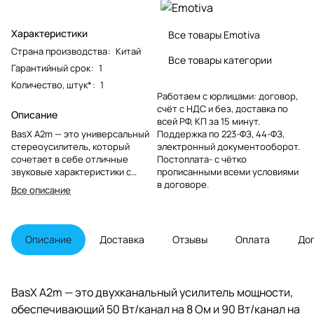
Характеристики
Все товары Emotiva
Страна производства
:
Китай
Все товары категории
Гарантийный срок
:
1
Количество, штук*
:
1
Работаем с юрлицами: договор,
счёт с НДС и без, доставка по
Описание
всей РФ, КП за 15 минут.
BasX A2m — это универсальный
Поддержка по 223-ФЗ, 44-ФЗ,
стереоусилитель, который
электронный документооборот.
сочетает в себе отличные
Постоплата- с чётко
звуковые характеристики с
прописанными всеми условиями
несколькими уникальными и
в договоре.
Все описание
чрезвычайно полезными
функциями. A2m можно
использовать как основу для
отличной небольшой
Описание
Доставка
Отзывы
Оплата
До
стереосистемы — с отдельным
предусилителем или без него.
Его небольшой размер делает
его идеальным решением для
BasX A2m — это двухканальный усилитель мощности,
ситуаций, когда пространство
обеспечивающий 50 Вт/канал на 8 Ом и 90 Вт/канал на
ограничено или когда несколько