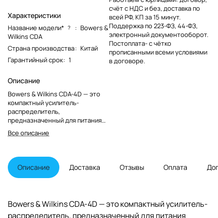
счёт с НДС и без, доставка по
Характеристики
всей РФ, КП за 15 минут.
Поддержка по 223-ФЗ, 44-ФЗ,
Название модели*
:
Bowers &
?
электронный документооборот.
Wilkins CDA
Постоплата- с чётко
Страна производства
:
Китай
прописанными всеми условиями
Гарантийный срок
:
1
в договоре.
Описание
Bowers & Wilkins CDA-4D — это
компактный усилитель-
распределитель,
предназначенный для питания
существующих и будущих
Все описание
громкоговорителей Bowers &
Wilkins Custom Installation.
Встроенный DSP позволяет
оптимизировать широкий спектр
Описание
Доставка
Отзывы
Оплата
До
продуктов и динамического
эквалайзера для сабвуферов
Bowers & Wilkins. Он имеет
четыре канала по 125 Вт каждый,
Bowers & Wilkins CDA-4D — это компактный усилитель-
а его конструкция высотой 1U во
распределитель, предназначенный для питания
всю ширину стойки