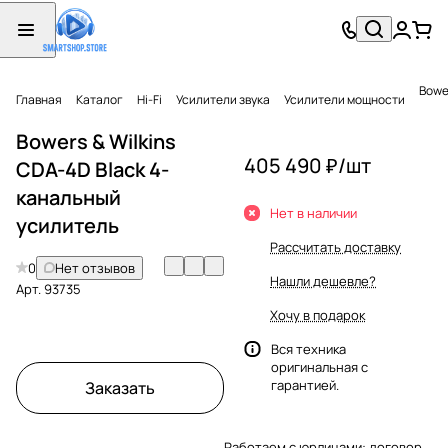
Bowe
Главная
Каталог
Hi-Fi
Усилители звука
Усилители мощности
Bowers & Wilkins
405 490 ₽/
шт
CDA-4D Black 4-
канальный
Нет в наличии
усилитель
Рассчитать доставку
0
Нет отзывов
Нашли дешевле?
Арт.
93735
Хочу в подарок
Вся техника
оригинальная с
гарантией.
Заказать
Работаем с юрлицами: договор,