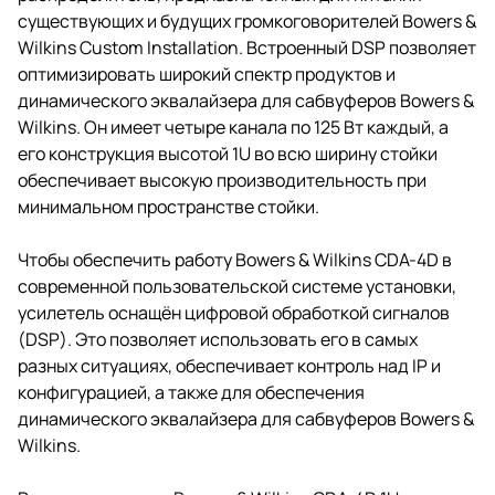
обеспечивает высокую
существующих и будущих громкоговорителей Bowers &
производительность при
Wilkins Custom Installation. Встроенный DSP позволяет
минимальном пространстве
оптимизировать широкий спектр продуктов и
стойки.
динамического эквалайзера для сабвуферов Bowers &
Wilkins. Он имеет четыре канала по 125 Вт каждый, а
его конструкция высотой 1U во всю ширину стойки
обеспечивает высокую производительность при
минимальном пространстве стойки.
Чтобы обеспечить работу Bowers & Wilkins CDA-4D в
современной пользовательской системе установки,
усилетель оснащён цифровой обработкой сигналов
(DSP). Это позволяет использовать его в самых
разных ситуациях, обеспечивает контроль над IP и
конфигурацией, а также для обеспечения
динамического эквалайзера для сабвуферов Bowers &
Wilkins.