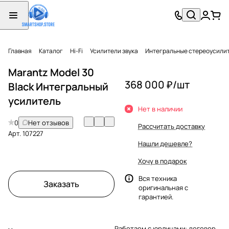
Главная
Каталог
Hi-Fi
Усилители звука
Интегральные стереоусили
Marantz Model 30
368 000 ₽/
шт
Black Интегральный
усилитель
Нет в наличии
0
Нет отзывов
Рассчитать доставку
Арт.
107227
Нашли дешевле?
Хочу в подарок
Вся техника
Заказать
оригинальная с
гарантией.
Работаем с юрлицами: договор,