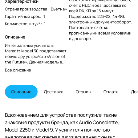
Характеристики
счёт с НДС и без, доставка по
Страна производства
:
Вьетнам
всей РФ, КП за 15 минут.
Гарантийный срок
:
1
Поддержка по 223-ФЗ, 44-ФЗ,
электронный документооборот.
Количество, штук*
:
1
Постоплата- с чётко
прописанными всеми условиями
Описание
в договоре.
Интегральный усилитель
Marantz Model 30 представляет
новую эру устройств «Vision of
the Future». Данная модель в
первую очередь выделяется
Все описание
дизайном: ранее Marantz уже
использовала решение с
двухслойной фронтальной
панелью, но в Model 30 решила
Описание
Доставка
Отзывы
Оплата
До
украсить боковые элементы
панели орнаментом,
напоминающим гильош, а также
добавить подсветки и сияния.
Вдохновением для устройства послужили такие
знаковые продукты бренда, как Audio Consolette,
Model 2250 и Model 9. У усилителя полностью
аналоговая дискретная двухкаскадная схема с