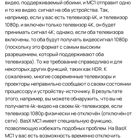
видео, поддерживаемый обоими, и MC1 отправит одно
и то же видео. сигнал на оба устройства. Так,
например, если у вас есть телевизор 4K, и телевизор
1080p, и включен только телевизор 4K, он будет
принимать сигнал 4K; однако, если оба телевизора
включены, то оба будут получать видеосигнал 1080p
(поскольку это формат с самым высоким
разрешением, который поддерживают оба
телевизора). То же требование справедливо и для
некоторых других функций, таких как HDR. К
сожалению, многие современные телевизоры и
проекторы неправильно сообщают о своем состоянии
процессору и устройству-источнику. В результате
этого, например, вы можете обнаружить, что вы не
получаете 4k-видео на своем 4k-телевизоре, если
телевизор 1080p физически не отключён (отключён от
сети). BasX MC1 имеет специальную функцию,
позволяющую избежать подобных проблем. На BasX
MC1 у вас есть возможность временно отключить