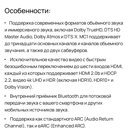
Особенности:
Поддержка современных форматов объёмного звука
и иммерсивного звука, включая Dolby TrueHD, DTS HD
Master Audio, Dolby Atmos и DTS:X. MC1 поддерживает
до тринадцати основных каналов и каналов объемного
звучания, а также до двух сабвуферов.
Исключительное качество видео с быстрым
безошибочным переключением до шести входов HDMI,
каждый из которых поддерживает HDMI 2.0b и HDCP
2.2, видео 4k UHD и HDR (включая HDR10, HDR10+ и
Dolby Vision).
Внутренний приёмник Bluetooth для потоковой
передачи звука с вашего смартфона и других
мобильных источников звука.
Поддержка как стандартного ARC (Audio Return
Channel), так и eARC (Enhanced ARC).