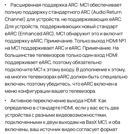
Расширенная поддержка ARC: MC1 обеспечивает
полную поддержку стандартного ARC (Audio Return
Channel) для устройств, не поддерживающих eARC.
Для устройств, поддерживающих новый стандарт
eARC (Enhanced ARC), MC1 обнаружит это и включит
поддержку eARC. Примечание. Только выход HDMI №1
на MC1 поддерживает ARC и eARC. Примечание. На
большинстве телевизоров только один вход HDMI
поддерживает eARC, поэтому обязательно
подключите MC1 к этому входу. В дополнение к этому,
на многих телевизорах eARC должен быть специально
включен, поэтому убедитесь, что eARC включен в
меню конфигурации вашего телевизора.
Активное переключение выхода HDMI: Как
определено в стандарте HDMI, если у вас есть два
устройства с разными видеовозможностями,
подключенными к двум выходам на BasX MC1, и оба
включены, ваш источник видео согласует формат