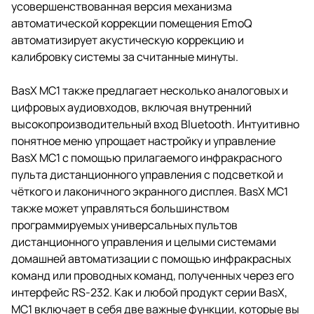
усовершенствованная версия механизма
автоматической коррекции помещения EmoQ
автоматизирует акустическую коррекцию и
калибровку системы за считанные минуты.
BasX MC1 также предлагает несколько аналоговых и
цифровых аудиовходов, включая внутренний
высокопроизводительный вход Bluetooth. Интуитивно
понятное меню упрощает настройку и управление
BasX MC1 с помощью прилагаемого инфракрасного
пульта дистанционного управления с подсветкой и
чёткого и лаконичного экранного дисплея. BasX MC1
также может управляться большинством
программируемых универсальных пультов
дистанционного управления и целыми системами
домашней автоматизации с помощью инфракрасных
команд или проводных команд, полученных через его
интерфейс RS-232. Как и любой продукт серии BasX,
MC1 включает в себя две важные функции, которые вы