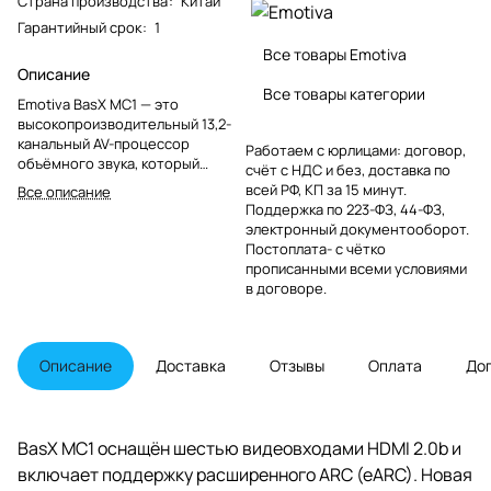
Страна производства
:
Китай
Гарантийный срок
:
1
Все товары Emotiva
Описание
Все товары категории
Emotiva BasX MC1 — это
высокопроизводительный 13,2-
канальный AV-процессор
Работаем с юрлицами: договор,
объёмного звука, который
счёт с НДС и без, доставка по
поддерживает видео 4k UHD,
всей РФ, КП за 15 минут.
Все описание
включая HDR и Dolby Vision,
Поддержка по 223-ФЗ, 44-ФЗ,
улучшенный ARC (eARC), а также
электронный документооборот.
новейшие форматы объёмного
Постоплата- с чётко
звука Dolby Atmos и DTS:X с
прописанными всеми условиями
эффектом погружения.
в договоре.
Описание
Доставка
Отзывы
Оплата
До
BasX MC1 оснащён шестью видеовходами HDMI 2.0b и
включает поддержку расширенного ARC (eARC). Новая