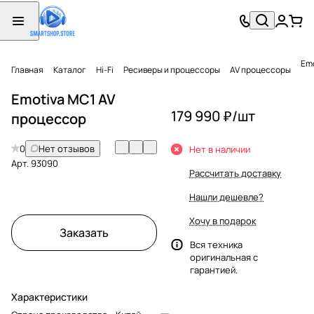
Emo
Главная
Каталог
Hi-Fi
Ресиверы и процессоры
AV процессоры
Emotiva MC1 AV
179 990 ₽/
шт
процессор
0
Нет отзывов
Нет в наличии
Арт.
93090
Рассчитать доставку
Нашли дешевле?
Хочу в подарок
Заказать
Вся техника
оригинальная с
гарантией.
Характеристики