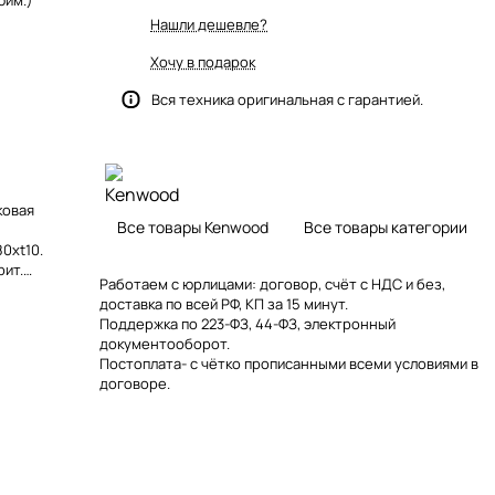
юйм.)
Нашли дешевле?
Хочу в подарок
Вся техника оригинальная с гарантией.
ковая
Все товары Kenwood
Все товары категории
0xt10.
рит.
Работаем с юрлицами: договор, счёт с НДС и без,
 Импеданс 4Ом
доставка по всей РФ, КП за 15 минут.
Поддержка по 223-ФЗ, 44-ФЗ, электронный
документооборот.
Постоплата- с чётко прописанными всеми условиями в
договоре.