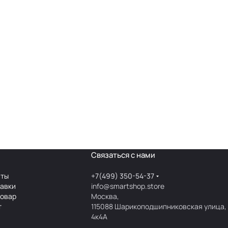
Связаться с нами
аты
+7(499) 350-54-37
тавки
info@smartshop.store
товар
Москва,
т
115088 Шарикоподшипниковская улица,
4к4А