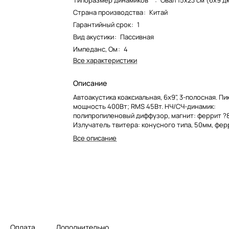
Типоразмер динамиков**
:
Овал 15x23 см (6x9 д
Страна производства
:
Китай
Гарантийный срок
:
1
Вид акустики
:
Пассивная
Импеданс, Ом
:
4
Все характеристики
Описание
Автоакустика коаксиальная, 6х9", 3-полосная. Пи
мощность 400Вт; RMS 45Вт. НЧ/СЧ-динамик:
полипропиленовый диффузор, магнит: феррит ?8
Излучатель твитера: конусного типа, 50мм, фер
Излучатель супертвитера: керамический, 12мм.
Все описание
Оплата
Дополнительно