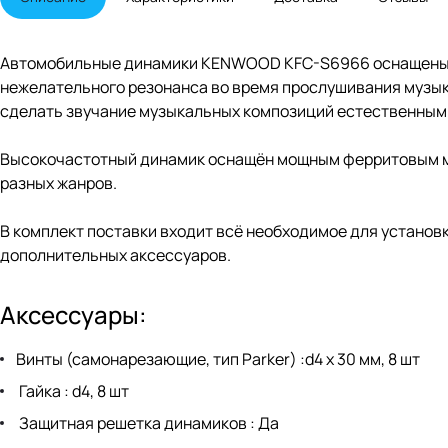
Автомобильные динамики KENWOOD KFC-S6966 оснащены б
нежелательного резонанса во время прослушивания музыки
сделать звучание музыкальных композиций естественным
Высокочастотный динамик оснащён мощным ферритовым ма
разных жанров.
В комплект поставки входит всё необходимое для установ
дополнительных аксессуаров.
Аксессуары:
Винты (самонарезающие, тип Parker) :d4 x 30 мм, 8 шт
Гайка : d4, 8 шт
Защитная решетка динамиков : Да