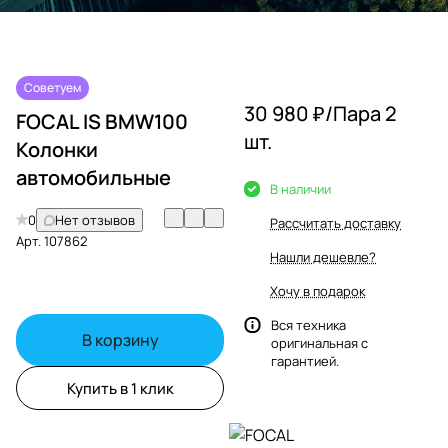
Советуем
30 980 ₽/
Пара 2
FOCAL IS BMW100
шт.
Колонки
автомобильные
В наличии
0
Нет отзывов
Рассчитать доставку
Арт.
107862
Нашли дешевле?
Хочу в подарок
Вся техника
В корзину
оригинальная с
гарантией.
Купить в 1 клик