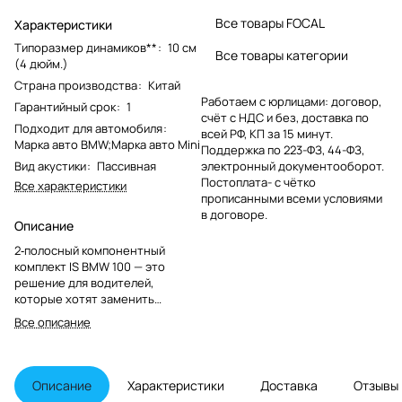
Все товары FOCAL
Характеристики
Типоразмер динамиков**
:
10 см
Все товары категории
(4 дюйм.)
Страна производства
:
Китай
Работаем с юрлицами: договор,
Гарантийный срок
:
1
счёт с НДС и без, доставка по
Подходит для автомобиля
:
всей РФ, КП за 15 минут.
Марка авто BMW;Марка авто Mini
Поддержка по 223-ФЗ, 44-ФЗ,
Вид акустики
:
Пассивная
электронный документооборот.
Постоплата- с чётко
Все характеристики
прописанными всеми условиями
в договоре.
Описание
2‑полосный компонентный
комплект IS BMW 100 — это
решение для водителей,
которые хотят заменить
штатную аудиосистему на
Все описание
качественное звуковое
решение, адаптированное под
их автомобиль. Комплект
IS BMW 100 оснащён
Описание
Характеристики
Доставка
Отзывы
технологией Exclusive