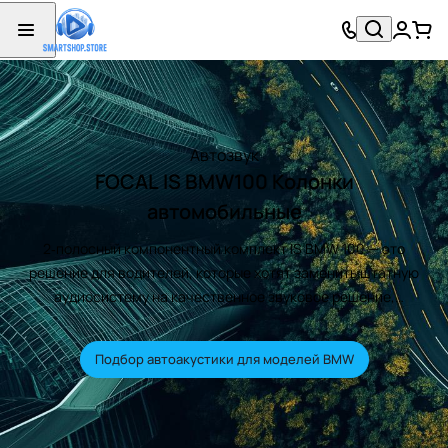
Автозвук
FOCAL IS BMW100 Колонки
автомобильные
2‑полосный компонентный комплект IS BMW 100 — это
решение для водителей, которые хотят заменить штатную
аудиосистему на качественное звуковое решение,
адаптированное под их автомобиль. Комплект IS BMW 100
оснащён технологией Exclusive Neodymium Motor и
Подбор автоакустики для моделей BMW
алюминиево‑магниевым куполом от Focal — это
обеспечивает высокую мощность и идеальную передачу
высоких частот.