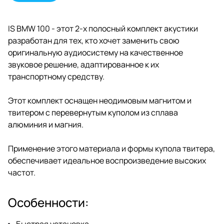
Neodymium Motor и
алюминиево‑магниевым куполом
от Focal — это обеспечивает
IS BMW 100 - этот 2-х полосный комплект акустики
высокую мощность и идеальную
разработан для тех, кто хочет заменить свою
передачу высоких частот.
оригинальную аудиосистему на качественное
звуковое решение, адаптированное к их
транспортному средству.
Этот комплект оснащен неодимовым магнитом и
твитером с перевернутым куполом из сплава
алюминия и магния.
Применение этого материала и формы купола твитера,
обеспечивает идеальное воспроизведение высоких
частот.
Особенности: