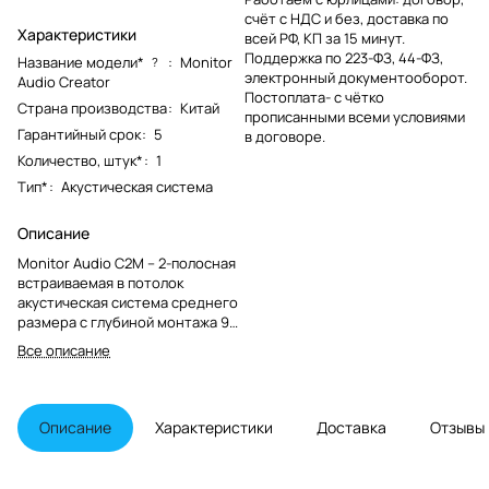
счёт с НДС и без, доставка по
Характеристики
всей РФ, КП за 15 минут.
Поддержка по 223-ФЗ, 44-ФЗ,
Название модели*
:
Monitor
?
электронный документооборот.
Audio Creator
Постоплата- с чётко
Страна производства
:
Китай
прописанными всеми условиями
Гарантийный срок
:
5
в договоре.
Количество, штук*
:
1
Тип*
:
Акустическая система
Описание
Monitor Audio C2M – 2-полосная
встраиваемая в потолок
акустическая система среднего
размера с глубиной монтажа 99
мм серии Creator.
Все описание
Описание
Характеристики
Доставка
Отзывы