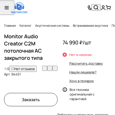
Главная
Каталог
Акустические системы
Встраиваемая акустика
П
Monitor Audio
74 990 ₽/
шт
Creator C2M
потолочная АС
Нет в наличии
закрытого типа
Рассчитать доставку
0
Нет отзывов
Нашли дешевле?
Арт.
94451
Хочу в подарок
Вся техника
оригинальная с
гарантией.
Заказать
Работаем с юрлицами: договор,