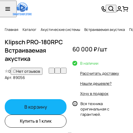
Главная
Каталог
Акустические системы
Встраиваемая акустика
П
Klipsch PRO-180RPC
60 000 ₽/
шт
Встраиваемая
акустика
В наличии
0
Нет отзывов
Рассчитать доставку
Арт.
89056
Нашли дешевле?
Хочу в подарок
Вся техника
В корзину
оригинальная с
гарантией.
Купить в 1 клик