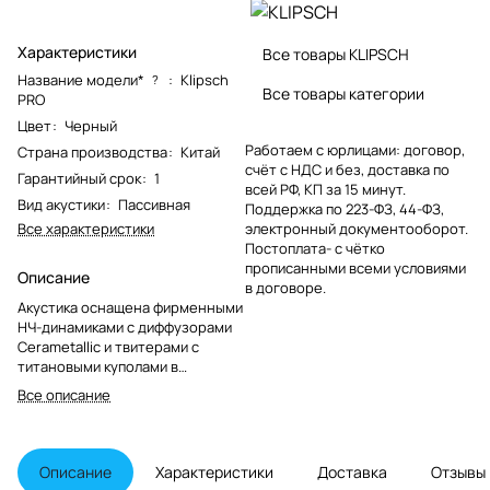
Характеристики
Все товары KLIPSCH
Название модели*
:
Klipsch
?
Все товары категории
PRO
Цвет
:
Черный
Работаем с юрлицами: договор,
Страна производства
:
Китай
счёт с НДС и без, доставка по
Гарантийный срок
:
1
всей РФ, КП за 15 минут.
Вид акустики
:
Пассивная
Поддержка по 223-ФЗ, 44-ФЗ,
Все характеристики
электронный документооборот.
Постоплата- с чётко
прописанными всеми условиями
Описание
в договоре.
Акустика оснащена фирменными
НЧ-динамиками с диффузорами
Cerametallic и твитерами с
титановыми куполами в
запатентованных рупорах
Все описание
Tractrix. Это обеспечивает
превосходное качество звука и
детализацию, позволяя
наслаждаться любимыми
Описание
Характеристики
Доставка
Отзывы
композициями в полном объеме.