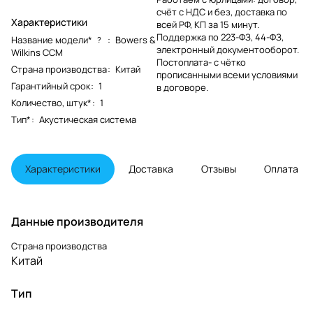
счёт с НДС и без, доставка по
Характеристики
всей РФ, КП за 15 минут.
Поддержка по 223-ФЗ, 44-ФЗ,
Название модели*
:
Bowers &
?
электронный документооборот.
Wilkins CCM
Постоплата- с чётко
Страна производства
:
Китай
прописанными всеми условиями
Гарантийный срок
:
1
в договоре.
Количество, штук*
:
1
Тип*
:
Акустическая система
Характеристики
Доставка
Отзывы
Оплата
Данные производителя
Страна производства
Китай
Тип