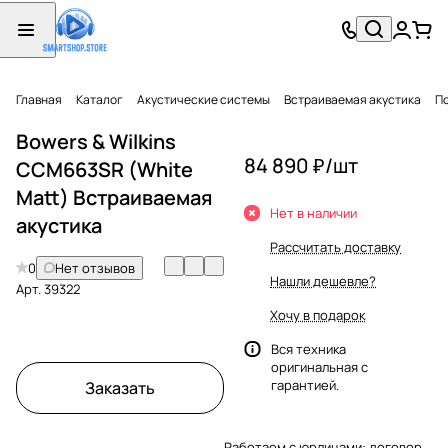
Главная
Каталог
Акустические системы
Встраиваемая акустика
П
Bowers & Wilkins
84 890 ₽/
шт
CCM663SR (White
Matt) Встраиваемая
Нет в наличии
акустика
Рассчитать доставку
0
Нет отзывов
Нашли дешевле?
Арт.
39322
Хочу в подарок
Вся техника
оригинальная с
гарантией.
Заказать
Работаем с юрлицами: договор,