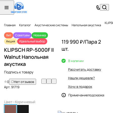
KLIPS
Главная
Каталог
Акустические системы
Напольная акустика
Хит
Советуем
Новинка
119 990 ₽/
Пара 2
Акция
Идеальный выбор
шт.
KLIPSCH RP-5000F II
Walnut Напольная
В наличии
акустика
Рассчитать доставку
Подпись к товару
Нашли дешевле?
0
Нет отзывов
Хочу в подарок
Арт.
91719
Примечаниеподсказка:
Цвет
—
Коричневый