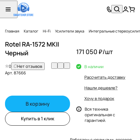
Главная
Каталог
Hi-Fi
Усилители звука
Интегральные стереоусили
Rotel RA-1572 MKII
171 050 ₽/
шт
Черный
0
Нет отзывов
В наличии
Арт.
87666
Рассчитать доставку
Нашли дешевле?
Хочу в подарок
В корзину
Вся техника
оригинальная с
Купить в 1 клик
гарантией.
Работаем с юрлицами: договор,