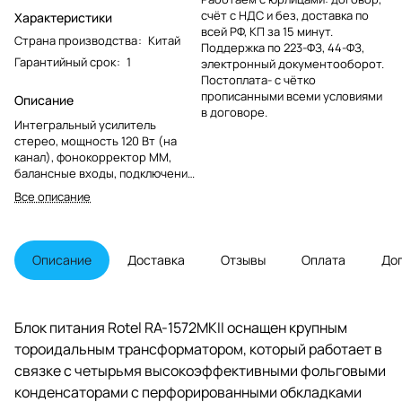
счёт с НДС и без, доставка по
Характеристики
всей РФ, КП за 15 минут.
Страна производства
:
Китай
Поддержка по 223-ФЗ, 44-ФЗ,
Гарантийный срок
:
1
электронный документооборот.
Постоплата- с чётко
прописанными всеми условиями
Описание
в договоре.
Интегральный усилитель
стерео, мощность 120 Вт (на
канал), фонокорректор MM,
балансные входы, подключение
к сети по Ethernet, встроенный
Все описание
ЦАП, подключение к компьютеру
по USB, отношение сигнал/шум
100 дБ, коэффициент гармоник
0.03 %, пульт ДУ, вес 13.63 кг,
Описание
Доставка
Отзывы
Оплата
До
тороидальный трансформатор,
потребляемая мощность 400 Вт,
цвет черный
Блок питания Rotel RA-1572MKII оснащен крупным
тороидальным трансформатором, который работает в
связке с четырьмя высокоэффективными фольговыми
конденсаторами с перфорированными обкладками