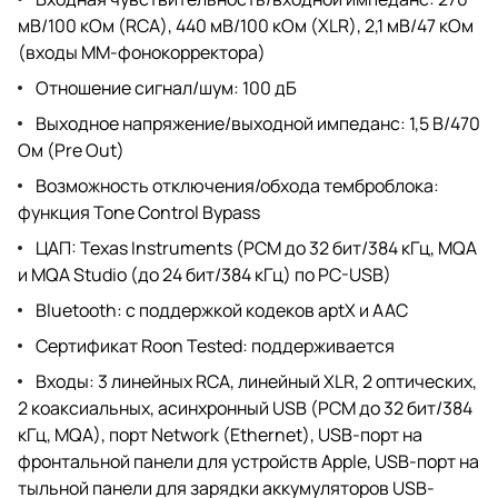
мВ/100 кОм (RCA), 440 мВ/100 кОм (XLR), 2,1 мВ/47 кОм
(входы MM-фонокорректора)
Отношение сигнал/шум: 100 дБ
Выходное напряжение/выходной импеданс: 1,5 В/470
Ом (Pre Out)
Возможность отключения/обхода темброблока:
функция Tone Control Bypass
ЦАП: Texas Instruments (PCM до 32 бит/384 кГц, MQA
и MQA Studio (до 24 бит/384 кГц) по PC-USB)
Bluetooth: с поддержкой кодеков aptX и AAC
Сертификат Roon Tested: поддерживается
Входы: 3 линейных RCA, линейный XLR, 2 оптических,
2 коаксиальных, асинхронный USB (PCM до 32 бит/384
кГц, MQA), порт Network (Ethernet), USB-порт на
фронтальной панели для устройств Apple, USB-порт на
тыльной панели для зарядки аккумуляторов USB-