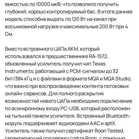
емкостью по 10000 мкФ, что позволило получить
глубокий, хорошо контролируемый бас. В итоге данная
модель способна выдать по 120 Вт на канал при
восьмиомной нагрузке и максимальные 200 Вт при 4
Ом.
Вместо встроенного ЦАПа AKM, который
использовался в предшественнике RA-1572,
обновленный усилитель получил чип Texas
Instruments, работающий с PCM-сигналом до 32
бит/384 кГц и с файлами в формате MQA и MQA Studio,
что важно при воспроизведении контента потоковых
онлайн-сервисов. Для полного раскрытия
возможностей нового ЦАПа необходимо подключение
по асинхронному входу PC-USB, который расположен
на тыльной панели усилителя. Встроенный Bluetooth-
модуль поддерживает аудиокодеки AAC и aptX.
Усилитель также получил сертификат Roon Tested,
гарантирующий поддержку софта Roon, с помощью