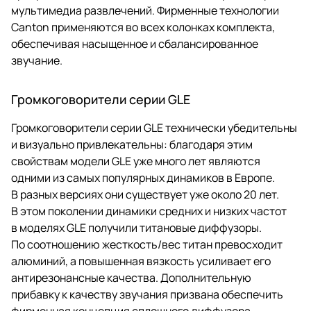
мультимедиа развлечений. Фирменные технологии
Canton применяются во всех колонках комплекта,
обеспечивая насыщенное и сбалансированное
звучание.
Громкоговорители серии GLE
Громкоговорители серии GLE технически убедительны
и визуально привлекательны: благодаря этим
свойствам модели GLE уже много лет являются
одними из самых популярных динамиков в Европе.
В разных версиях они существует уже около 20 лет.
В этом поколении динамики средних и низких частот
в моделях GLE получили титановые диффузоры.
По соотношению жесткость/вес титан превосходит
алюминий, а повышенная вязкость усиливает его
антирезонансные качества. Дополнительную
прибавку к качеству звучания призвана обеспечить
фирменная концепция сплошного диффузора,