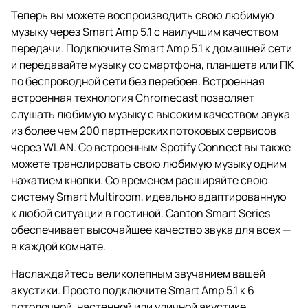
Теперь вы можете воспроизводить свою любимую
музыку через Smart Amp 5.1 с наилучшим качеством
передачи. Подключите Smart Amp 5.1 к домашней сети
и передавайте музыку со смартфона, планшета или ПК
по беспроводной сети без перебоев. Встроенная
встроенная технология Chromecast позволяет
слушать любимую музыку с высоким качеством звука
из более чем 200 партнерских потоковых сервисов
через WLAN. Со встроенным Spotify Connect вы также
можете транслировать свою любимую музыку одним
нажатием кнопки. Со временем расширяйте свою
систему Smart Multiroom, идеально адаптированную
к любой ситуации в гостиной. Canton Smart Series
обеспечивает высочайшее качество звука для всех —
в каждой комнате.
Наслаждайтесь великолепным звучанием вашей
акустики. Просто подключите Smart Amp 5.1 к 6
потолочной, настенной или уличной акустике