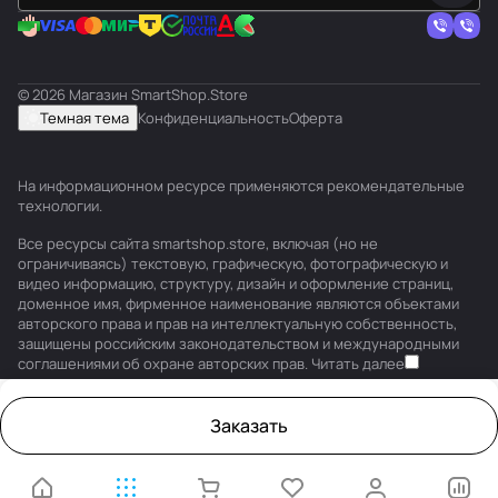
© 2026 Магазин SmartShop.Store
Темная тема
Конфиденциальность
Оферта
На информационном ресурсе применяются
рекомендательные
технологии
.
Все ресурсы сайта smartshop.store, включая (но не
ограничиваясь) текстовую, графическую, фотографическую и
видео информацию, структуру, дизайн и оформление страниц,
доменное имя, фирменное наименование являются объектами
авторского права и прав на интеллектуальную собственность,
защищены российским законодательством и международными
соглашениями об охране авторских прав.
Читать далее
Заказать