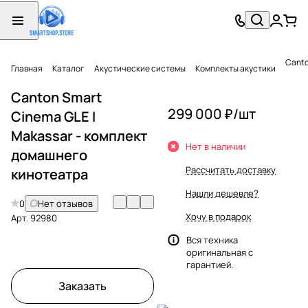
Canto
Главная
Каталог
Акустические системы
Комплекты акустики
Canton Smart
299 000 ₽/
шт
Cinema GLE I
Makassar - комплект
Нет в наличии
домашнего
Рассчитать доставку
кинотеатра
Нашли дешевле?
0
Нет отзывов
Хочу в подарок
Арт.
92980
Вся техника
оригинальная с
гарантией.
Заказать