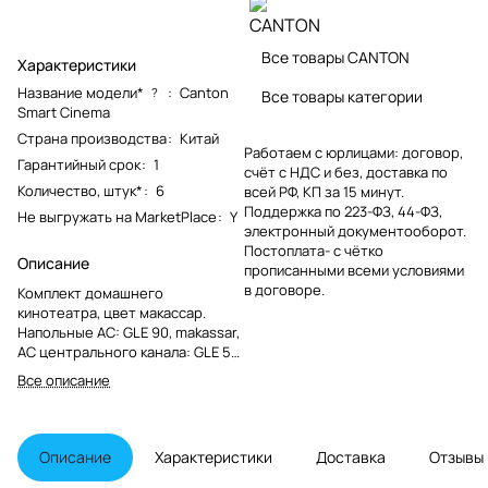
Все товары CANTON
Характеристики
Название модели*
:
Canton
?
Все товары категории
Smart Cinema
Страна производства
:
Китай
Работаем с юрлицами: договор,
Гарантийный срок
:
1
счёт с НДС и без, доставка по
Количество, штук*
:
6
всей РФ, КП за 15 минут.
Поддержка по 223-ФЗ, 44-ФЗ,
Не выгружать на MarketPlace
:
Y
электронный документооборот.
Постоплата- с чётко
Описание
прописанными всеми условиями
в договоре.
Комплект домашнего
кинотеатра, цвет макассар.
Напольные АС: GLE 90, makassar,
АС центрального канала: GLE 50,
makassar, Настенные АС: GLE 10,
Все описание
makassar, Ресивер Smart Amp 5.1
Мощность 600Вт.Wi-Fi,
Bluetooth, HDMI, AirPlay 2,
Chromecast, Spotify Connect,
Описание
Характеристики
Доставка
Отзывы
Dolby Atmos