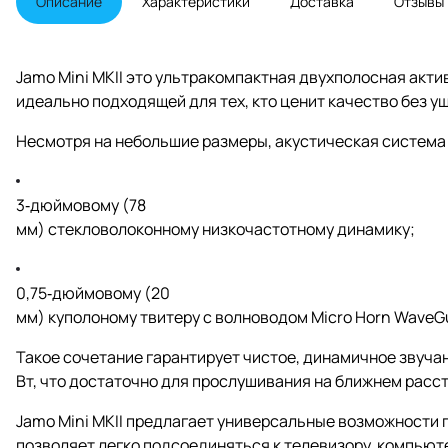
Описание
Характеристики
Доставка
Отзывы
производительностью. Ее
изящный компактный дизайн
дополняется универсальными
возможностями подключения,
Jamo Mini MKII это ультракомпактная двухполосная акт
что обеспечивает бесшовную
идеально подходящей для тех, кто ценит качество без у
интеграцию в настольные
системы, телевизионные
развлекательные системы или
Несмотря на небольшие размеры, акустическая система
игровые системы.
3‑дюймовому (78
мм) стекловолоконному низкочастотному динамику;
0,75‑дюймовому (20
мм) куполоному твитеру с волноводом Micro Horn WaveG
Такое сочетание гарантирует чистое, динамичное звуч
Вт, что достаточно для прослушивания на ближнем расс
Jamo Mini MKII предлагает универсальные возможности
позволяет легко подсоединяться к телевизору, компьют