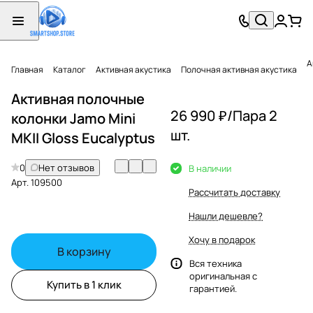
А
Главная
Каталог
Активная акустика
Полочная активная акустика
Активная полочные
26 990 ₽/
Пара 2
колонки Jamo Mini
шт.
MKII Gloss Eucalyptus
0
Нет отзывов
В наличии
Арт.
109500
Рассчитать доставку
Нашли дешевле?
Хочу в подарок
В корзину
Вся техника
оригинальная с
Купить в 1 клик
гарантией.