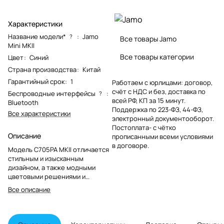
Характеристики
Название модели*
:
Jamo
?
Все товары Jamo
Mini MKII
Все товары категории
Цвет
:
Синий
Страна производства
:
Китай
Гарантийный срок
:
1
Работаем с юрлицами: договор,
счёт с НДС и без, доставка по
Беспроводные интерфейсы
:
?
всей РФ, КП за 15 минут.
Bluetooth
Поддержка по 223-ФЗ, 44-ФЗ,
Все характеристики
электронный документооборот.
Постоплата- с чётко
Описание
прописанными всеми условиями
в договоре.
Модель C705PA MKII отличается
стильным и изысканным
дизайном, а также модными
цветовыми решениями и
премиальной отделкой. Эта
Все описание
активная акустическая система
обеспечивает превосходное
качество звука, сочетая
элегантность с высокой