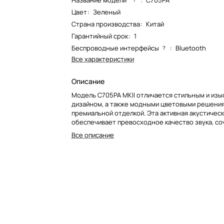
Название модели*
:
C705PA
Цвет
:
Зеленый
Страна производства
:
Китай
Гарантийный срок
:
1
Беспроводные интерфейсы
:
Bluetooth
?
Все характеристики
Описание
Модель C705PA MKII отличается стильным и из
дизайном, а также модными цветовыми решени
премиальной отделкой. Эта активная акустичес
обеспечивает превосходное качество звука, со
элегантность с высокой производительностью.
Все описание
компактный дизайн дополняется универсальны
возможностями подключения, что обеспечивае
интеграцию в настольные системы, телевизио
развлекательные системы или игровые системы