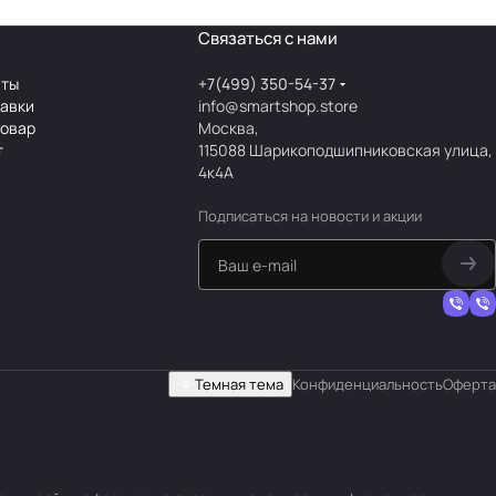
Связаться с нами
аты
+7(499) 350-54-37
тавки
info@smartshop.store
товар
Москва,
т
115088 Шарикоподшипниковская улица,
4к4А
Подписаться
на новости и акции
Темная тема
Конфиденциальность
Оферта