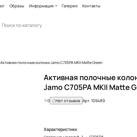
лог
Образы
Информация
Галерея
Контакты
Активная полочные колонки Jamo C705PA MKII Matte Green
Активная полочные коло
Jamo C705PA MKII Matte G
0
Нет отзывов
Арт.
109489
Характеристики
?