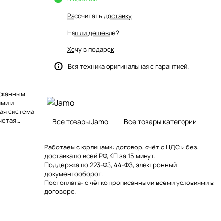
Рассчитать доставку
Нашли дешевле?
Хочу в подарок
Вся техника оригинальная с гарантией.
ысканным
ями и
кая система
четая
Все товары Jamo
Все товары категории
 Ее изящный
ми
т бесшовную
Работаем с юрлицами: договор, счёт с НДС и без,
нные
доставка по всей РФ, КП за 15 минут.
.
Поддержка по 223-ФЗ, 44-ФЗ, электронный
документооборот.
Постоплата- с чётко прописанными всеми условиями в
договоре.