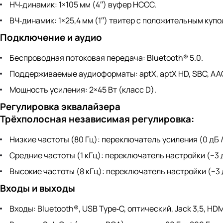
НЧ‑динамик: 1×105 мм (4′′) вуфер HCCC.
ВЧ‑динамик: 1×25,4 мм (1′′) твитер с положительным куп
Подключение и аудио
Беспроводная потоковая передача: Bluetooth® 5.0.
Поддерживаемые аудиоформаты: aptX, aptX HD, SBC, AA
Мощность усиления: 2×45 Вт (класс D).
Регулировка эквалайзера
Трёхполосная независимая регулировка:
Низкие частоты (80 Гц): переключатель усиления (0 дБ / 
Средние частоты (1 кГц): переключатель настройки (−3 дБ
Высокие частоты (8 кГц): переключатель настройки (−3 дБ
Входы и выходы
Входы: Bluetooth®, USB Type‑C, оптический, Jack 3,5, HDM