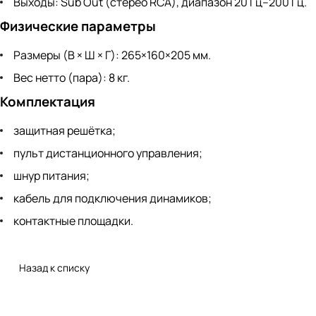
Выходы: Sub Out (стерео RCA), диапазон 20 Гц–200 Гц.
Физические параметры
Размеры (В × Ш × Г): 265×160×205 мм.
Вес нетто (пара): 8 кг.
Комплектация
защитная решётка;
пульт дистанционного управления;
шнур питания;
кабель для подключения динамиков;
контактные площадки.
Назад к списку